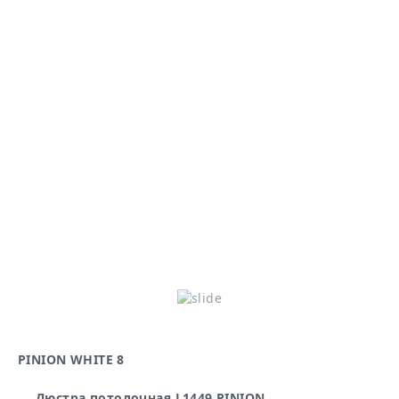
PINION WHITE 8
PI
Люстра потолочная L1449 PINION