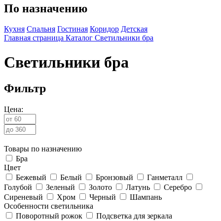
По назначению
Кухня
Спальня
Гостиная
Коридор
Детская
Главная страница
Каталог
Светильники бра
Светильники бра
Фильтр
Цена:
Товары по назначению
Бра
Цвет
Бежевый
Белый
Бронзовый
Ганметалл
Голубой
Зеленый
Золото
Латунь
Серебро
Сиреневый
Хром
Черный
Шампань
Особенности светильника
Поворотный рожок
Подсветка для зеркала