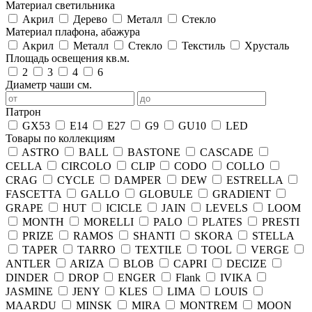
Материал светильника
Акрил
Дерево
Металл
Стекло
Материал плафона, абажура
Акрил
Металл
Стекло
Текстиль
Хрусталь
Площадь освещения кв.м.
2
3
4
6
Диаметр чаши см.
Патрон
GX53
E14
E27
G9
GU10
LED
Товары по коллекциям
ASTRO
BALL
BASTONE
CASCADE
CELLA
CIRCOLO
CLIP
CODO
COLLO
CRAG
CYCLE
DAMPER
DEW
ESTRELLA
FASCETTA
GALLO
GLOBULE
GRADIENT
GRAPE
HUT
ICICLE
JAIN
LEVELS
LOOM
MONTH
MORELLI
PALO
PLATES
PRESTI
PRIZE
RAMOS
SHANTI
SKORA
STELLA
TAPER
TARRO
TEXTILE
TOOL
VERGE
ANTLER
ARIZA
BLOB
CAPRI
DECIZE
DINDER
DROP
ENGER
Flank
IVIKA
JASMINE
JENY
KLES
LIMA
LOUIS
MAARDU
MINSK
MIRA
MONTREM
MOON