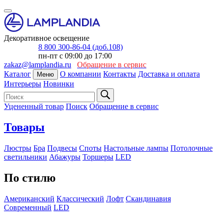
Декоративное освещение
8 800 300-86-04 (доб.108)
пн-пт с 09:00 до 17:00
zakaz@lamplandia.ru
Обращение в сервис
Каталог
О компании
Контакты
Доставка и оплата
Меню
Интерьеры
Новинки
Уцененный товар
Поиск
Обращение в сервис
Товары
Люстры
Бра
Подвесы
Споты
Настольные лампы
Потолочные
светильники
Абажуры
Торшеры
LED
По стилю
Американский
Классический
Лофт
Скандинавия
Современный
LED