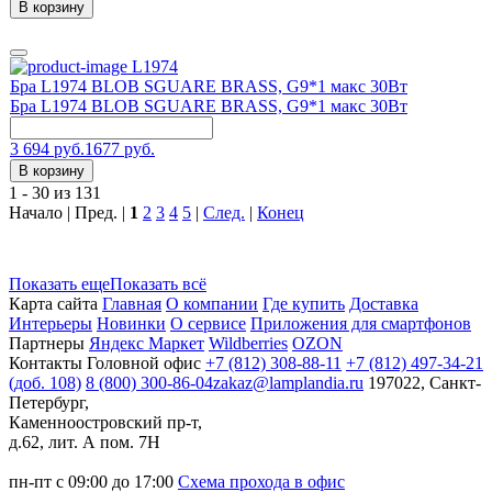
В корзину
L1974
Бра L1974 BLOB SGUARE BRASS, G9*1 макс 30Вт
Бра L1974 BLOB SGUARE BRASS, G9*1 макс 30Вт
3 694 руб.
1677 руб.
В корзину
1 - 30 из 131
Начало | Пред. |
1
2
3
4
5
|
След.
|
Конец
Показать еще
Показать всё
Карта сайта
Главная
О компании
Где купить
Доставка
Интерьеры
Новинки
О сервисе
Приложения для смартфонов
Партнеры
Яндекс Маркет
Wildberries
OZON
Контакты
Головной офис
+7 (812) 308-88-11
+7 (812) 497-34-21
(доб. 108)
8 (800) 300-86-04
zakaz@lamplandia.ru
197022, Санкт-
Петербург,
Каменноостровский пр-т,
д.62, лит. А пом. 7Н
пн-пт с 09:00 до 17:00
Схема прохода в офис