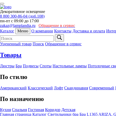
Декоративное освещение
8 800 300-86-04 (доб.108)
пн-пт с 09:00 до 17:00
zakaz@lamplandia.ru
Обращение в сервис
Каталог
Меню
О компании
Контакты
Доставка и оплата
Инте
Уцененный товар
Поиск
Обращение в сервис
Товары
Люстры
Бра
Подвесы
Споты
Настольные лампы
Потолочные св
По стилю
Американский
Классический
Лофт
Скандинавия
Современный
По назначению
Кухня
Спальня
Гостиная
Коридор
Детская
Главная страница
Каталог
Светильники бра
Бра L1365 ARIZA, G