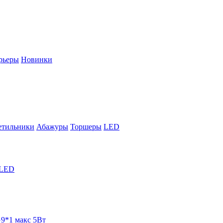
рьеры
Новинки
етильники
Абажуры
Торшеры
LED
LED
9*1 макс 5Вт