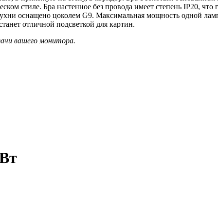
ческом стиле. Бра настенное без провода имеет степень IP20, чт
 кухни оснащено цоколем G9. Максимальная мощность одной ламп
станет отличной подсветкой для картин.
дачи вашего монитора.
5Вт