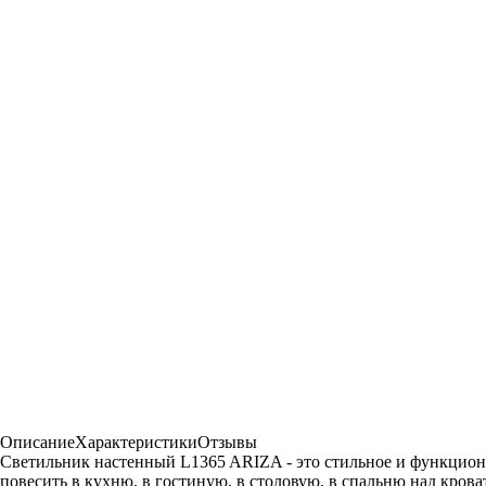
Описание
Характеристики
Отзывы
Светильник настенный L1365 ARIZA - это стильное и функцио
повесить в кухню, в гостиную, в столовую, в спальню над крова