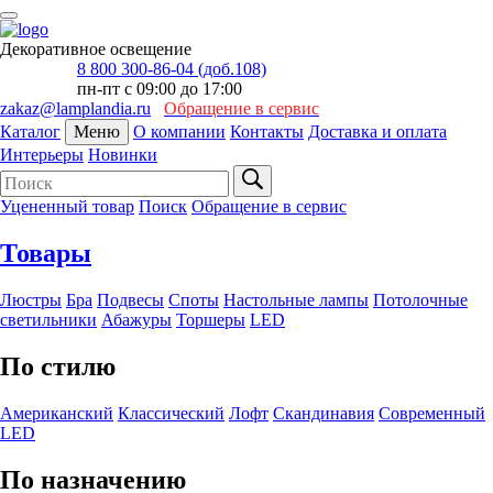
Декоративное освещение
8 800 300-86-04 (доб.108)
пн-пт с 09:00 до 17:00
zakaz@lamplandia.ru
Обращение в сервис
Каталог
Меню
О компании
Контакты
Доставка и оплата
Интерьеры
Новинки
Уцененный товар
Поиск
Обращение в сервис
Товары
Люстры
Бра
Подвесы
Споты
Настольные лампы
Потолочные
светильники
Абажуры
Торшеры
LED
По стилю
Американский
Классический
Лофт
Скандинавия
Современный
LED
По назначению