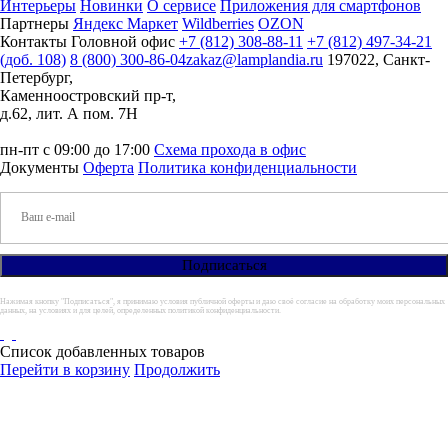
Интерьеры
Новинки
О сервисе
Приложения для смартфонов
Партнеры
Яндекс Маркет
Wildberries
OZON
Контакты
Головной офис
+7 (812) 308-88-11
+7 (812) 497-34-21
(доб. 108)
8 (800) 300-86-04
zakaz@lamplandia.ru
197022, Санкт-
Петербург,
Каменноостровский пр-т,
д.62, лит. А пом. 7Н
пн-пт с 09:00 до 17:00
Схема прохода в офис
Документы
Оферта
Политика конфиденциальности
Нажимая кнопку "Подписаться", я принимаю условия публичной оферты и даю своё согласие на обработку моих персональных
данных, на условиях и для целей, определенных политикой конфиденциальности.
Список добавленных товаров
Перейти в корзину
Продолжить