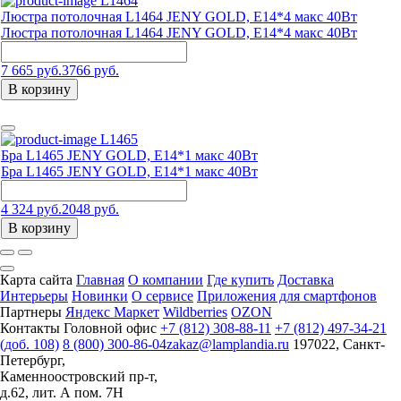
L1464
Люстра потолочная L1464 JENY GOLD, E14*4 макс 40Вт
Люстра потолочная L1464 JENY GOLD, E14*4 макс 40Вт
7 665 руб.
3766 руб.
В корзину
L1465
Бра L1465 JENY GOLD, E14*1 макс 40Вт
Бра L1465 JENY GOLD, E14*1 макс 40Вт
4 324 руб.
2048 руб.
В корзину
Карта сайта
Главная
О компании
Где купить
Доставка
Интерьеры
Новинки
О сервисе
Приложения для смартфонов
Партнеры
Яндекс Маркет
Wildberries
OZON
Контакты
Головной офис
+7 (812) 308-88-11
+7 (812) 497-34-21
(доб. 108)
8 (800) 300-86-04
zakaz@lamplandia.ru
197022, Санкт-
Петербург,
Каменноостровский пр-т,
д.62, лит. А пом. 7Н