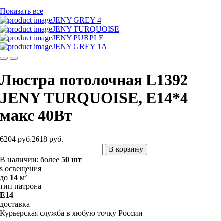
Показать все
JENY GREY 4
JENY TURQUOISE
JENY PURPLE
JENY GREY 1А
Люстра потолочная L1392
JENY TURQUOISE, E14*4
макс 40Вт
6204 руб.
2618
руб.
В корзину
В наличии:
более
50 шт
s освещения
2
до
14
м
тип патрона
E14
доставка
Курьерская служба в любую точку России