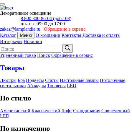
Декоративное освещение
8 800 300-86-04 (доб.108)
пн-пт с 09:00 до 17:00
zakaz@lamplandia.ru
Обращение в сервис
Каталог
Меню
О компании
Контакты
Доставка и оплата
Интерьеры
Новинки
Уцененный товар
Поиск
Обращение в сервис
Товары
Люстры
Бра
Подвесы
Споты
Настольные лампы
Потолочные
светильники
Абажуры
Торшеры
LED
По стилю
Американский
Классический
Лофт
Скандинавия
Современный
LED
По назначению