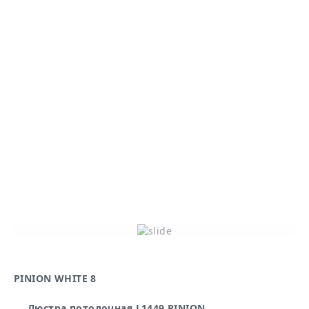
PINION WHITE 8
PI
Люстра потолочная L1449 PINION