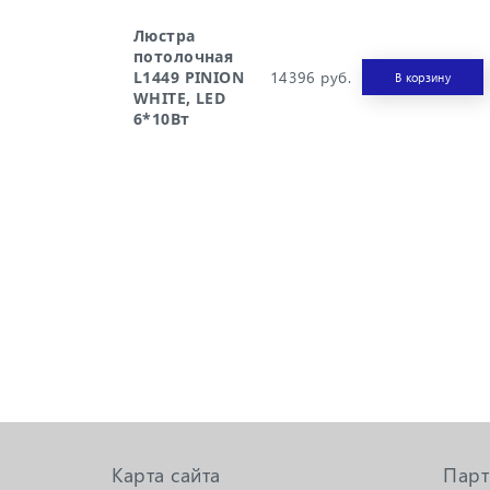
Люстра
потолочная
L1449 PINION
14396 руб.
В корзину
WHITE, LED
6*10Вт
Карта сайта
Пар