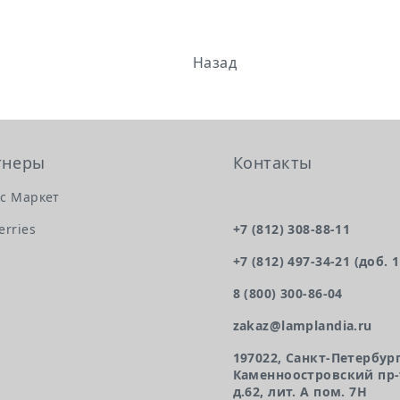
Назад
тнеры
Контакты
с Маркет
Головной офис
erries
+7 (812) 308-88-11
N
+7 (812) 497-34-21 (доб. 
8 (800) 300-86-04
zakaz@lamplandia.ru
197022, Санкт-Петербург
Каменноостровский пр-
д.62, лит. А пом. 7Н