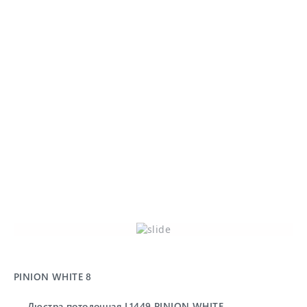
PINION WHITE 8
PI
Люстра потолочная L1449 PINION WHITE,