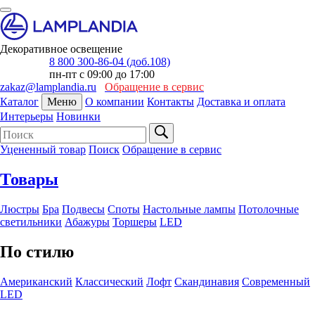
Декоративное освещение
8 800 300-86-04 (доб.108)
пн-пт с 09:00 до 17:00
zakaz@lamplandia.ru
Обращение в сервис
Каталог
Меню
О компании
Контакты
Доставка и оплата
Интерьеры
Новинки
Уцененный товар
Поиск
Обращение в сервис
Товары
Люстры
Бра
Подвесы
Споты
Настольные лампы
Потолочные
светильники
Абажуры
Торшеры
LED
По стилю
Американский
Классический
Лофт
Скандинавия
Современный
LED