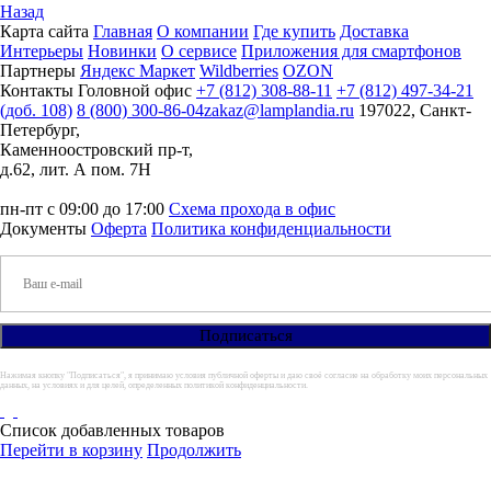
Назад
Карта сайта
Главная
О компании
Где купить
Доставка
Интерьеры
Новинки
О сервисе
Приложения для смартфонов
Партнеры
Яндекс Маркет
Wildberries
OZON
Контакты
Головной офис
+7 (812) 308-88-11
+7 (812) 497-34-21
(доб. 108)
8 (800) 300-86-04
zakaz@lamplandia.ru
197022, Санкт-
Петербург,
Каменноостровский пр-т,
д.62, лит. А пом. 7Н
пн-пт с 09:00 до 17:00
Схема прохода в офис
Документы
Оферта
Политика конфиденциальности
Нажимая кнопку "Подписаться", я принимаю условия публичной оферты и даю своё согласие на обработку моих персональных
данных, на условиях и для целей, определенных политикой конфиденциальности.
Список добавленных товаров
Перейти в корзину
Продолжить