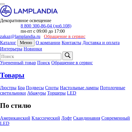
Декоративное освещение
8 800 300-86-04 (доб.108)
пн-пт с 09:00 до 17:00
zakaz@lamplandia.ru
Обращение в сервис
Каталог
Меню
О компании
Контакты
Доставка и оплата
Интерьеры
Новинки
Уцененный товар
Поиск
Обращение в сервис
Товары
Люстры
Бра
Подвесы
Споты
Настольные лампы
Потолочные
светильники
Абажуры
Торшеры
LED
По стилю
Американский
Классический
Лофт
Скандинавия
Современный
LED