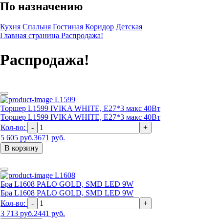
По назначению
Кухня
Спальня
Гостиная
Коридор
Детская
Главная страница
Распродажа!
Распродажа!
L1599
Торшер L1599 IVIKA WHITE, E27*3 макс 40Вт
Торшер L1599 IVIKA WHITE, E27*3 макс 40Вт
Кол-во:
-
+
5 605 руб.
3671 руб.
В корзину
L1608
Бра L1608 PALO GOLD, SMD LED 9W
Бра L1608 PALO GOLD, SMD LED 9W
Кол-во:
-
+
3 713 руб.
2441 руб.