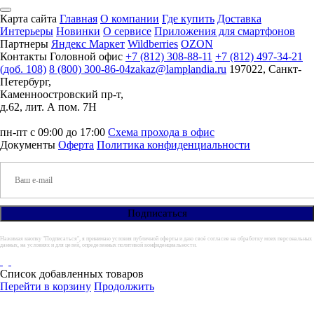
Карта сайта
Главная
О компании
Где купить
Доставка
Интерьеры
Новинки
О сервисе
Приложения для смартфонов
Партнеры
Яндекс Маркет
Wildberries
OZON
Контакты
Головной офис
+7 (812) 308-88-11
+7 (812) 497-34-21
(доб. 108)
8 (800) 300-86-04
zakaz@lamplandia.ru
197022, Санкт-
Петербург,
Каменноостровский пр-т,
д.62, лит. А пом. 7Н
пн-пт с 09:00 до 17:00
Схема прохода в офис
Документы
Оферта
Политика конфиденциальности
Нажимая кнопку "Подписаться", я принимаю условия публичной оферты и даю своё согласие на обработку моих персональных
данных, на условиях и для целей, определенных политикой конфиденциальности.
Список добавленных товаров
Перейти в корзину
Продолжить