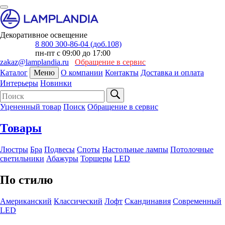
Декоративное освещение
8 800 300-86-04 (доб.108)
пн-пт с 09:00 до 17:00
zakaz@lamplandia.ru
Обращение в сервис
Каталог
Меню
О компании
Контакты
Доставка и оплата
Интерьеры
Новинки
Уцененный товар
Поиск
Обращение в сервис
Товары
Люстры
Бра
Подвесы
Споты
Настольные лампы
Потолочные
светильники
Абажуры
Торшеры
LED
По стилю
Американский
Классический
Лофт
Скандинавия
Современный
LED