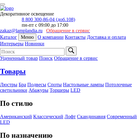
Декоративное освещение
8 800 300-86-04 (доб.108)
пн-пт с 09:00 до 17:00
zakaz@lamplandia.ru
Обращение в сервис
Каталог
Меню
О компании
Контакты
Доставка и оплата
Интерьеры
Новинки
Уцененный товар
Поиск
Обращение в сервис
Товары
Люстры
Бра
Подвесы
Споты
Настольные лампы
Потолочные
светильники
Абажуры
Торшеры
LED
По стилю
Американский
Классический
Лофт
Скандинавия
Современный
LED
По назначению