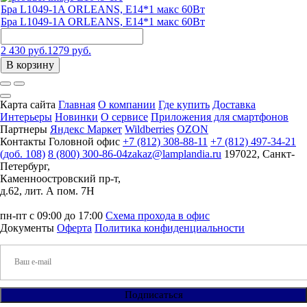
Бра L1049-1A ORLEANS, Е14*1 макс 60Вт
Бра L1049-1A ORLEANS, Е14*1 макс 60Вт
2 430 руб.
1279 руб.
В корзину
Карта сайта
Главная
О компании
Где купить
Доставка
Интерьеры
Новинки
О сервисе
Приложения для смартфонов
Партнеры
Яндекс Маркет
Wildberries
OZON
Контакты
Головной офис
+7 (812) 308-88-11
+7 (812) 497-34-21
(доб. 108)
8 (800) 300-86-04
zakaz@lamplandia.ru
197022, Санкт-
Петербург,
Каменноостровский пр-т,
д.62, лит. А пом. 7Н
пн-пт с 09:00 до 17:00
Схема прохода в офис
Документы
Оферта
Политика конфиденциальности