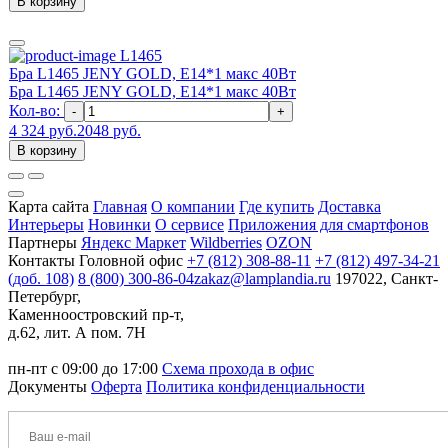
В корзину
L1465
Бра L1465 JENY GOLD, E14*1 макс 40Вт
Бра L1465 JENY GOLD, E14*1 макс 40Вт
Кол-во:
-
+
4 324 руб.
2048 руб.
В корзину
Карта сайта
Главная
О компании
Где купить
Доставка
Интерьеры
Новинки
О сервисе
Приложения для смартфонов
Партнеры
Яндекс Маркет
Wildberries
OZON
Контакты
Головной офис
+7 (812) 308-88-11
+7 (812) 497-34-21
(доб. 108)
8 (800) 300-86-04
zakaz@lamplandia.ru
197022, Санкт-
Петербург,
Каменноостровский пр-т,
д.62, лит. А пом. 7Н
пн-пт с 09:00 до 17:00
Схема прохода в офис
Документы
Оферта
Политика конфиденциальности