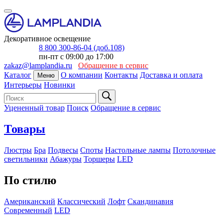
Декоративное освещение
8 800 300-86-04 (доб.108)
пн-пт с 09:00 до 17:00
zakaz@lamplandia.ru
Обращение в сервис
Каталог
О компании
Контакты
Доставка и оплата
Меню
Интерьеры
Новинки
Уцененный товар
Поиск
Обращение в сервис
Товары
Люстры
Бра
Подвесы
Споты
Настольные лампы
Потолочные
светильники
Абажуры
Торшеры
LED
По стилю
Американский
Классический
Лофт
Скандинавия
Современный
LED