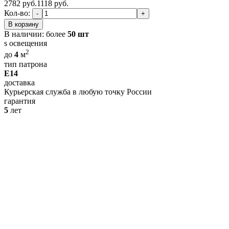
2782 руб.
1118
руб.
Кол-во:
-
+
В корзину
В наличии:
более
50 шт
s освещения
2
до
4
м
тип патрона
E14
доставка
Курьерская служба в любую точку России
гарантия
5
лет