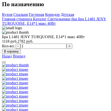
По назначению
Кухня
Спальня
Гостиная
Коридор
Детская
Главная страница
Каталог
Светильники бра
Бра L1481 JENY
TURQUOISE, E14*1 макс 40Вт
Бра L1481 JENY TURQUOISE, E14*1 макс 40Вт
1118
руб.
2782 руб.
Кол-во:
-
+
В корзину
Назад
Вперед