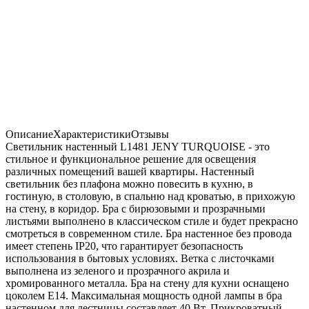
Описание
Характеристики
Отзывы
Светильник настенный L1481 JENY TURQUOISE - это
стильное и функциональное решение для освещения
различных помещений вашей квартиры. Настенный
светильник без плафона можно повесить в кухню, в
гостиную, в столовую, в спальню над кроватью, в прихожую
на стену, в коридор. Бра с бирюзовыми и прозрачными
листьями выполнено в классическом стиле и будет прекрасно
смотреться в современном стиле. Бра настенное без провода
имеет степень IP20, что гарантирует безопасность
использования в бытовых условиях. Ветка с листочками
выполнена из зеленого и прозрачного акрила и
хромированного металла. Бра на стену для кухни оснащено
цоколем Е14. Максимальная мощность одной лампы в бра
настенном для лестницы составляет 40 Вт. Прикроватный