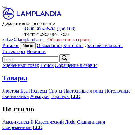
Декоративное освещение
8 800 300-86-04 (доб.108)
пн-пт с 09:00 до 17:00
zakaz@lamplandia.ru
Обращение в сервис
Каталог
О компании
Контакты
Доставка и оплата
Меню
Интерьеры
Новинки
Уцененный товар
Поиск
Обращение в сервис
Товары
Люстры
Бра
Подвесы
Споты
Настольные лампы
Потолочные
светильники
Абажуры
Торшеры
LED
По стилю
Американский
Классический
Лофт
Скандинавия
Современный
LED