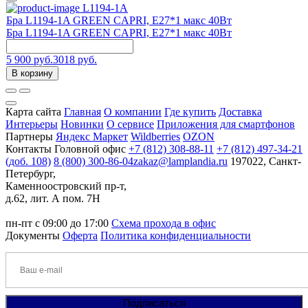
L1194-1A
Бра L1194-1A GREEN CAPRI, Е27*1 макс 40Вт
Бра L1194-1A GREEN CAPRI, Е27*1 макс 40Вт
5 900 руб.
3018 руб.
В корзину
Карта сайта
Главная
О компании
Где купить
Доставка
Интерьеры
Новинки
О сервисе
Приложения для смартфонов
Партнеры
Яндекс Маркет
Wildberries
OZON
Контакты
Головной офис
+7 (812) 308-88-11
+7 (812) 497-34-21
(доб. 108)
8 (800) 300-86-04
zakaz@lamplandia.ru
197022, Санкт-
Петербург,
Каменноостровский пр-т,
д.62, лит. А пом. 7Н
пн-пт с 09:00 до 17:00
Схема прохода в офис
Документы
Оферта
Политика конфиденциальности