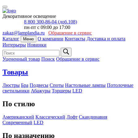
Декоративное освещение
8 800 300-86-04 (доб.108)
пн-пт с 09:00 до 17:00
zakaz@lamplandia.ru
Обращение в сервис
Каталог
О компании
Контакты
Доставка и оплата
Меню
Интерьеры
Новинки
Уцененный товар
Поиск
Обращение в сервис
Товары
Люстры
Бра
Подвесы
Споты
Настольные лампы
Потолочные
светильники
Абажуры
Торшеры
LED
По стилю
Американский
Классический
Лофт
Скандинавия
Современный
LED
По назначению