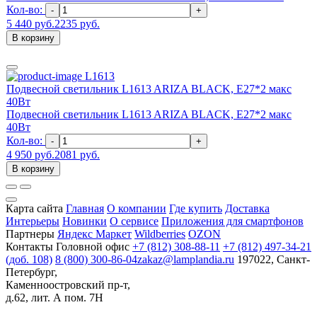
Кол-во:
-
+
5 440 руб.
2235 руб.
В корзину
L1613
Подвесной светильник L1613 ARIZA BLACK, Е27*2 макс
40Вт
Подвесной светильник L1613 ARIZA BLACK, Е27*2 макс
40Вт
Кол-во:
-
+
4 950 руб.
2081 руб.
В корзину
Карта сайта
Главная
О компании
Где купить
Доставка
Интерьеры
Новинки
О сервисе
Приложения для смартфонов
Партнеры
Яндекс Маркет
Wildberries
OZON
Контакты
Головной офис
+7 (812) 308-88-11
+7 (812) 497-34-21
(доб. 108)
8 (800) 300-86-04
zakaz@lamplandia.ru
197022, Санкт-
Петербург,
Каменноостровский пр-т,
д.62, лит. А пом. 7Н