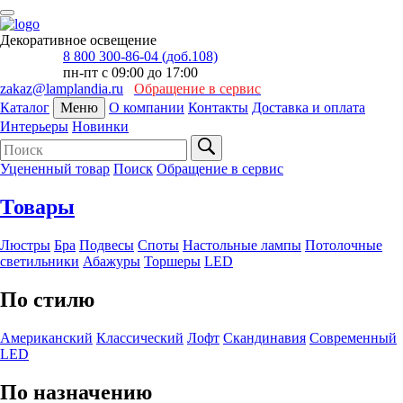
Декоративное освещение
8 800 300-86-04 (доб.108)
пн-пт с 09:00 до 17:00
zakaz@lamplandia.ru
Обращение в сервис
Каталог
Меню
О компании
Контакты
Доставка и оплата
Интерьеры
Новинки
Уцененный товар
Поиск
Обращение в сервис
Товары
Люстры
Бра
Подвесы
Споты
Настольные лампы
Потолочные
светильники
Абажуры
Торшеры
LED
По стилю
Американский
Классический
Лофт
Скандинавия
Современный
LED
По назначению