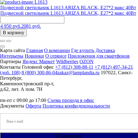
L1613
Подвесной светильник L1613 ARIZA BLACK, Е27*2 макс 40Вт
Подвесной светильник L1613 ARIZA BLACK, Е27*2 макс 40Вт
4 950 руб.
2081 руб.
В корзину
Карта сайта
Главная
О компании
Где купить
Доставка
Интерьеры
Новинки
О сервисе
Приложения для смартфонов
Партнеры
Яндекс Маркет
Wildberries
OZON
Контакты
Головной офис
+7 (812) 308-88-11
+7 (812) 497-34-21
(доб. 108)
8 (800) 300-86-04
zakaz@lamplandia.ru
197022, Санкт-
Петербург,
Каменноостровский пр-т,
д.62, лит. А пом. 7Н
пн-пт с 09:00 до 17:00
Схема прохода в офис
Документы
Оферта
Политика конфиденциальности