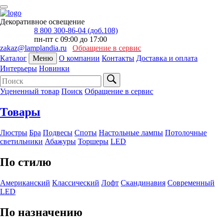
Декоративное освещение
8 800 300-86-04 (доб.108)
пн-пт с 09:00 до 17:00
zakaz@lamplandia.ru
Обращение в сервис
Каталог
Меню
О компании
Контакты
Доставка и оплата
Интерьеры
Новинки
Уцененный товар
Поиск
Обращение в сервис
Товары
Люстры
Бра
Подвесы
Споты
Настольные лампы
Потолочные
светильники
Абажуры
Торшеры
LED
По стилю
Американский
Классический
Лофт
Скандинавия
Современный
LED
По назначению