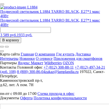
L1884
Подвесной светильник L1884 TARRO BLACK, Е27*1 макс
40Вт
Подвесной светильник L1884 TARRO BLACK, Е27*1 макс
40Вт
3 589 руб.
1933 руб.
В корзину
Карта сайта
Главная
О компании
Где купить
Доставка
Интерьеры
Новинки
О сервисе
Приложения для смартфонов
Партнеры
Яндекс Маркет
Wildberries
OZON
Контакты
Головной офис
+7 (812) 308-88-11
+7 (812) 497-34-21
(доб. 108)
8 (800) 300-86-04
zakaz@lamplandia.ru
197022, Санкт-
Петербург,
Каменноостровский пр-т,
д.62, лит. А пом. 7Н
пн-пт с 09:00 до 17:00
Схема прохода в офис
Документы
Оферта
Политика конфиденциальности