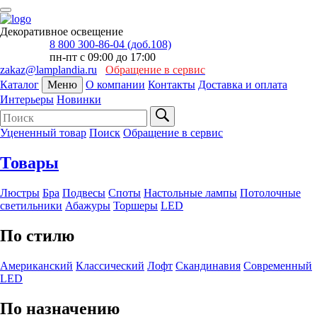
Декоративное освещение
8 800 300-86-04 (доб.108)
пн-пт с 09:00 до 17:00
zakaz@lamplandia.ru
Обращение в сервис
Каталог
Меню
О компании
Контакты
Доставка и оплата
Интерьеры
Новинки
Уцененный товар
Поиск
Обращение в сервис
Товары
Люстры
Бра
Подвесы
Споты
Настольные лампы
Потолочные
светильники
Абажуры
Торшеры
LED
По стилю
Американский
Классический
Лофт
Скандинавия
Современный
LED
По назначению