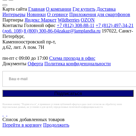
Карта сайта
Главная
О компании
Где купить
Доставка
Интерьеры
Новинки
О сервисе
Приложения для смартфонов
Партнеры
Яндекс Маркет
Wildberries
OZON
Контакты
Головной офис
+7 (812) 308-88-11
+7 (812) 497-34-21
(доб. 108)
8 (800) 300-86-04
zakaz@lamplandia.ru
197022, Санкт-
Петербург,
Каменноостровский пр-т,
д.62, лит. А пом. 7Н
пн-пт с 09:00 до 17:00
Схема прохода в офис
Документы
Оферта
Политика конфиденциальности
Нажимая кнопку "Подписаться", я принимаю условия публичной оферты и даю своё согласие на обработку моих
персональных данных, на условиях и для целей, определенных политикой конфиденциальности.
Список добавленных товаров
Перейти в корзину
Продолжить