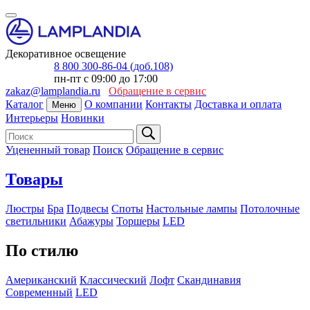
Декоративное освещение
8 800 300-86-04 (доб.108)
пн-пт с 09:00 до 17:00
zakaz@lamplandia.ru
Обращение в сервис
Каталог
О компании
Контакты
Доставка и оплата
Меню
Интерьеры
Новинки
Уцененный товар
Поиск
Обращение в сервис
Товары
Люстры
Бра
Подвесы
Споты
Настольные лампы
Потолочные
светильники
Абажуры
Торшеры
LED
По стилю
Американский
Классический
Лофт
Скандинавия
Современный
LED