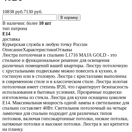
10838 руб.
7130
руб.
В корзину
В наличии:
более
10 шт
тип патрона
E14
доставка
Курьерская служба в любую точку России
Описание
Характеристики
Отзывы
Люстра потолочная в спальню L1716 MAJA GOLD - это
стильное и функциональное решение для освещения
различных помещений вашей квартиры. Люстру потолочную
с хрустальными подвесками можно повесить в кухню, в
гостиную или в столовую. Люстра с кристаллами выполнена
в современном стиле и в классическом стиле. Люстра золотая
потолочная имеет степень IP20, что гарантирует безопасность
использования в бытовых условиях. Прозрачные подвески
изготовлены из стекла. Люстра для кухни оснащена цоколем
Е14. Максимальная мощность одной лампы в светильнике для
спальни составляет 40Вт. Светильник потолочный на четыре
лампочки для спальни подходит для различных типов
потолков, включая гипсокартонные потолки, низкие потолки,
натяжные потолки и высокие потолки. Люстра в зал крепится
на планку.