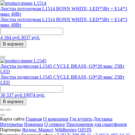
L1514
Люстра потолочная L1514 BONN WHITE, LED*5Вт + Е14*3
макс 40Вт
Люстра потолочная L1514 BONN WHITE, LED*5Вт + Е14*3
макс 40Вт
4 184 руб.
3037 руб.
В корзину
L1545
Люстра подвесная L1545 CYCLE BRASS, G9*20 макс 25Вт
LED
Люстра подвесная L1545 CYCLE BRASS, G9*20 макс 25Вт
LED
30 337 руб.
19974 руб.
В корзину
Карта сайта
Главная
О компании
Где купить
Доставка
Интерьеры
Новинки
О сервисе
Приложения для смартфонов
Партнеры
Яндекс Маркет
Wildberries
OZON