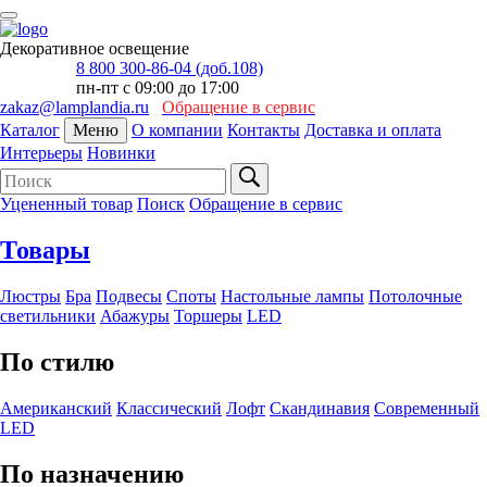
Декоративное освещение
8 800 300-86-04 (доб.108)
пн-пт с 09:00 до 17:00
zakaz@lamplandia.ru
Обращение в сервис
Каталог
Меню
О компании
Контакты
Доставка и оплата
Интерьеры
Новинки
Уцененный товар
Поиск
Обращение в сервис
Товары
Люстры
Бра
Подвесы
Споты
Настольные лампы
Потолочные
светильники
Абажуры
Торшеры
LED
По стилю
Американский
Классический
Лофт
Скандинавия
Современный
LED
По назначению