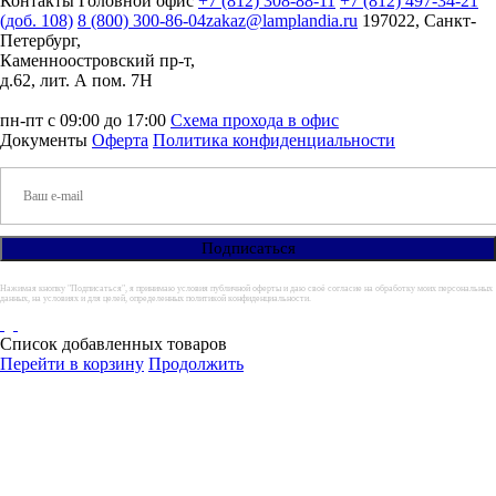
Контакты
Головной офис
+7 (812) 308-88-11
+7 (812) 497-34-21
(доб. 108)
8 (800) 300-86-04
zakaz@lamplandia.ru
197022, Санкт-
Петербург,
Каменноостровский пр-т,
д.62, лит. А пом. 7Н
пн-пт с 09:00 до 17:00
Схема прохода в офис
Документы
Оферта
Политика конфиденциальности
Нажимая кнопку "Подписаться", я принимаю условия публичной оферты и даю своё согласие на обработку моих персональных
данных, на условиях и для целей, определенных политикой конфиденциальности.
Список добавленных товаров
Перейти в корзину
Продолжить