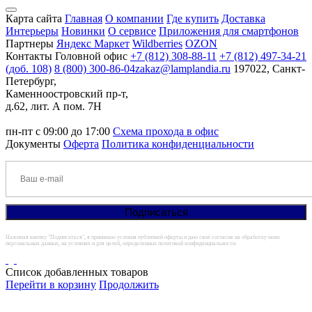
Карта сайта
Главная
О компании
Где купить
Доставка
Интерьеры
Новинки
О сервисе
Приложения для смартфонов
Партнеры
Яндекс Маркет
Wildberries
OZON
Контакты
Головной офис
+7 (812) 308-88-11
+7 (812) 497-34-21
(доб. 108)
8 (800) 300-86-04
zakaz@lamplandia.ru
197022, Санкт-
Петербург,
Каменноостровский пр-т,
д.62, лит. А пом. 7Н
пн-пт с 09:00 до 17:00
Схема прохода в офис
Документы
Оферта
Политика конфиденциальности
Нажимая кнопку "Подписаться", я принимаю условия публичной оферты и даю своё согласие на обработку моих
персональных данных, на условиях и для целей, определенных политикой конфиденциальности.
Список добавленных товаров
Перейти в корзину
Продолжить