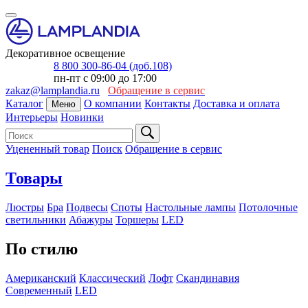
Декоративное освещение
8 800 300-86-04 (доб.108)
пн-пт с 09:00 до 17:00
zakaz@lamplandia.ru
Обращение в сервис
Каталог
О компании
Контакты
Доставка и оплата
Меню
Интерьеры
Новинки
Уцененный товар
Поиск
Обращение в сервис
Товары
Люстры
Бра
Подвесы
Споты
Настольные лампы
Потолочные
светильники
Абажуры
Торшеры
LED
По стилю
Американский
Классический
Лофт
Скандинавия
Современный
LED