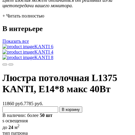
Цвет изделия может отличаться от реальных из-за
цветопередачи вашего монитора.
+ Читать полностью
В интерьере
Показать все
KANTI 6
KANTI 4
KANTI 8
Люстра потолочная L1375
KANTI, E14*8 макс 40Вт
11860 руб.
7785
руб.
В корзину
В наличии:
более
50 шт
s освещения
2
до
24
м
тип патрона