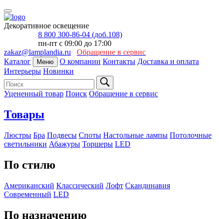
Декоративное освещение
8 800 300-86-04 (доб.108)
пн-пт с 09:00 до 17:00
zakaz@lamplandia.ru
Обращение в сервис
Каталог
О компании
Контакты
Доставка и оплата
Меню
Интерьеры
Новинки
Уцененный товар
Поиск
Обращение в сервис
Товары
Люстры
Бра
Подвесы
Споты
Настольные лампы
Потолочные
светильники
Абажуры
Торшеры
LED
По стилю
Американский
Классический
Лофт
Скандинавия
Современный
LED
По назначению