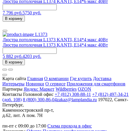
Люстра потолочная L1374 KANTI, E14*6 макс 40Вт
7 796 руб.
5750 руб.
В корзину
L1373
Люстра потолочная L1373 KANTI, E14*4 макс 40Вт
Люстра потолочная L1373 KANTI, E14*4 макс 40Вт
5 882 руб.
4203 руб.
В корзину
Карта сайта
Главная
О компании
Где купить
Доставка
Интерьеры
Новинки
О сервисе
Приложения для смартфонов
Партнеры
Яндекс Маркет
Wildberries
OZON
Контакты
Головной офис
+7 (812) 308-88-11
+7 (812) 497-34-21
(доб. 108)
8 (800) 300-86-04
zakaz@lamplandia.ru
197022, Санкт-
Петербург,
Каменноостровский пр-т,
д.62, лит. А пом. 7Н
пн-пт с 09:00 до 17:00
Схема прохода в офис