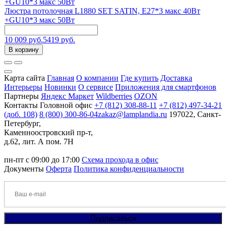
+GU10*3 макс 50Вт
Люстра потолочная L1880 SET SATIN, Е27*3 макс 40Вт
+GU10*3 макс 50Вт
10 009 руб.
5419 руб.
В корзину
Карта сайта
Главная
О компании
Где купить
Доставка
Интерьеры
Новинки
О сервисе
Приложения для смартфонов
Партнеры
Яндекс Маркет
Wildberries
OZON
Контакты
Головной офис
+7 (812) 308-88-11
+7 (812) 497-34-21
(доб. 108)
8 (800) 300-86-04
zakaz@lamplandia.ru
197022, Санкт-
Петербург,
Каменноостровский пр-т,
д.62, лит. А пом. 7Н
пн-пт с 09:00 до 17:00
Схема прохода в офис
Документы
Оферта
Политика конфиденциальности