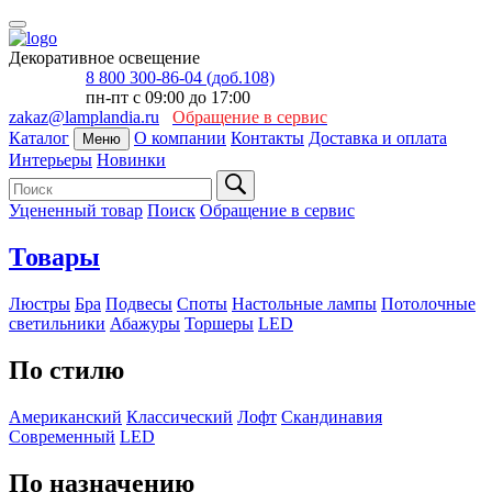
Декоративное освещение
8 800 300-86-04 (доб.108)
пн-пт с 09:00 до 17:00
zakaz@lamplandia.ru
Обращение в сервис
Каталог
О компании
Контакты
Доставка и оплата
Меню
Интерьеры
Новинки
Уцененный товар
Поиск
Обращение в сервис
Товары
Люстры
Бра
Подвесы
Споты
Настольные лампы
Потолочные
светильники
Абажуры
Торшеры
LED
По стилю
Американский
Классический
Лофт
Скандинавия
Современный
LED
По назначению