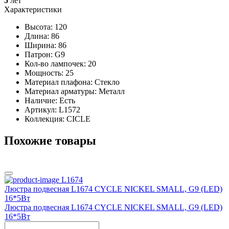
5
лет
Характеристики
Высота: 120
Длина: 86
Ширина: 86
Патрон: G9
Кол-во лампочек: 20
Мощность: 25
Материал плафона: Стекло
Материал арматуры: Металл
Наличие:
Есть
Артикул:
L1572
Коллекция: CICLE
Похожие товары
L1674
Люстра подвесная L1674 CYCLE NICKEL SMALL, G9 (LED)
16*5Вт
Люстра подвесная L1674 CYCLE NICKEL SMALL, G9 (LED)
16*5Вт