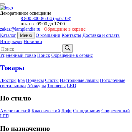
Декоративное освещение
8 800 300-86-04 (доб.108)
пн-пт с 09:00 до 17:00
zakaz@lamplandia.ru
Обращение в сервис
Каталог
Меню
О компании
Контакты
Доставка и оплата
Интерьеры
Новинки
Уцененный товар
Поиск
Обращение в сервис
Товары
Люстры
Бра
Подвесы
Споты
Настольные лампы
Потолочные
светильники
Абажуры
Торшеры
LED
По стилю
Американский
Классический
Лофт
Скандинавия
Современный
LED
По назначению