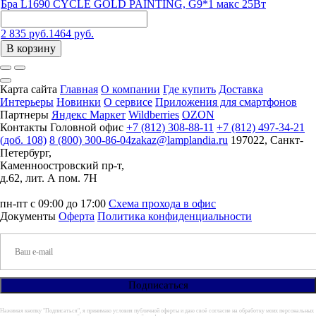
Бра L1690 CYCLE GOLD PAINTING, G9*1 макс 25Вт
2 835 руб.
1464 руб.
В корзину
Карта сайта
Главная
О компании
Где купить
Доставка
Интерьеры
Новинки
О сервисе
Приложения для смартфонов
Партнеры
Яндекс Маркет
Wildberries
OZON
Контакты
Головной офис
+7 (812) 308-88-11
+7 (812) 497-34-21
(доб. 108)
8 (800) 300-86-04
zakaz@lamplandia.ru
197022, Санкт-
Петербург,
Каменноостровский пр-т,
д.62, лит. А пом. 7Н
пн-пт с 09:00 до 17:00
Схема прохода в офис
Документы
Оферта
Политика конфиденциальности
Нажимая кнопку "Подписаться", я принимаю условия публичной оферты и даю своё согласие на обработку моих персональных