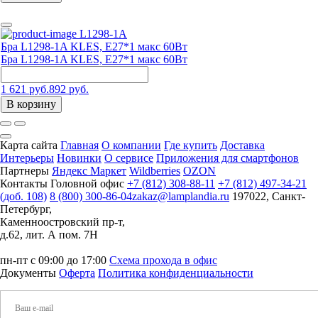
L1298-1A
Бра L1298-1A KLES, Е27*1 макс 60Вт
Бра L1298-1A KLES, Е27*1 макс 60Вт
1 621 руб.
892 руб.
В корзину
Карта сайта
Главная
О компании
Где купить
Доставка
Интерьеры
Новинки
О сервисе
Приложения для смартфонов
Партнеры
Яндекс Маркет
Wildberries
OZON
Контакты
Головной офис
+7 (812) 308-88-11
+7 (812) 497-34-21
(доб. 108)
8 (800) 300-86-04
zakaz@lamplandia.ru
197022, Санкт-
Петербург,
Каменноостровский пр-т,
д.62, лит. А пом. 7Н
пн-пт с 09:00 до 17:00
Схема прохода в офис
Документы
Оферта
Политика конфиденциальности