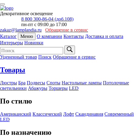
Декоративное освещение
8 800 300-86-04 (доб.108)
пн-пт с 09:00 до 17:00
zakaz@lamplandia.ru
Обращение в сервис
Каталог
Меню
О компании
Контакты
Доставка и оплата
Интерьеры
Новинки
Уцененный товар
Поиск
Обращение в сервис
Товары
Люстры
Бра
Подвесы
Споты
Настольные лампы
Потолочные
светильники
Абажуры
Торшеры
LED
По стилю
Американский
Классический
Лофт
Скандинавия
Современный
LED
По назначению