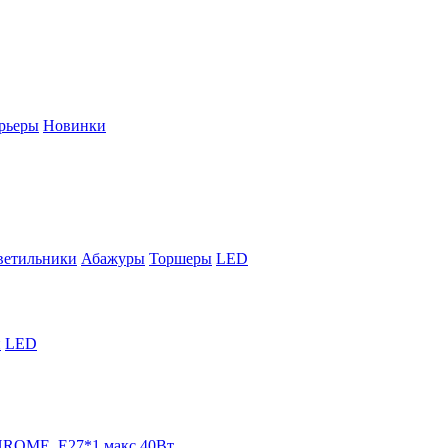
рьеры
Новинки
ветильники
Абажуры
Торшеры
LED
й
LED
HROME, E27*1 макс 40Вт