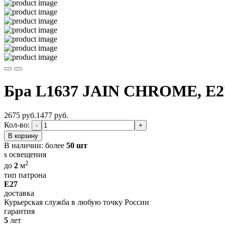
Бра L1637 JAIN CHROME, E27
2675 руб.
1477
руб.
Кол-во:
-
+
В корзину
В наличии:
более
50 шт
s освещения
2
до
2
м
тип патрона
E27
доставка
Курьерская служба в любую точку России
гарантия
5
лет