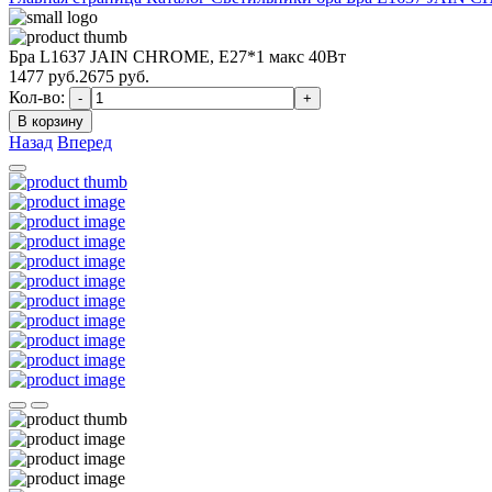
Бра L1637 JAIN CHROME, E27*1 макс 40Вт
1477
руб.
2675 руб.
Кол-во:
-
+
В корзину
Назад
Вперед