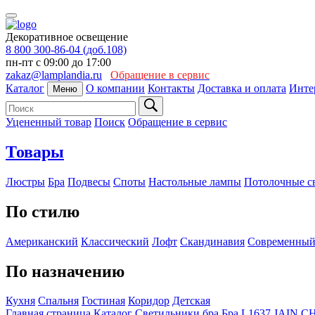
Декоративное освещение
8 800 300-86-04 (доб.108)
пн-пт с 09:00 до 17:00
zakaz@lamplandia.ru
Обращение в сервис
Каталог
О компании
Контакты
Доставка и оплата
Инте
Меню
Уцененный товар
Поиск
Обращение в сервис
Товары
Люстры
Бра
Подвесы
Споты
Настольные лампы
Потолочные с
По стилю
Американский
Классический
Лофт
Скандинавия
Современны
По назначению
Кухня
Спальня
Гостиная
Коридор
Детская
Главная страница
Каталог
Светильники бра
Бра L1637 JAIN C