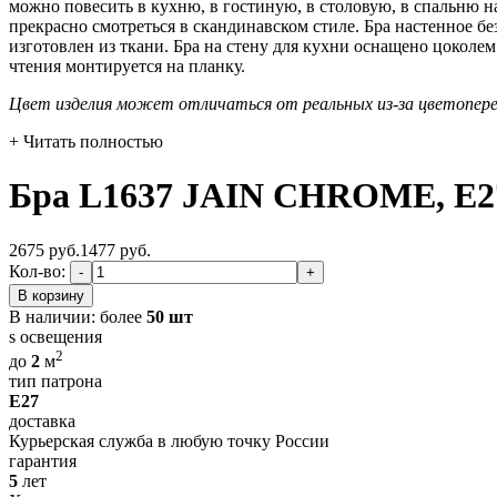
можно повесить в кухню, в гостиную, в столовую, в спальню на
прекрасно смотреться в скандинавском стиле. Бра настенное б
изготовлен из ткани. Бра на стену для кухни оснащено цоколе
чтения монтируется на планку.
Цвет изделия может отличаться от реальных из-за цветопер
+ Читать полностью
Бра L1637 JAIN CHROME, E27
2675 руб.
1477
руб.
Кол-во:
-
+
В корзину
В наличии:
более
50 шт
s освещения
2
до
2
м
тип патрона
E27
доставка
Курьерская служба в любую точку России
гарантия
5
лет