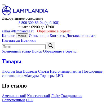
Декоративное освещение
8 800 300-86-04 (доб.108)
пн-пт с 09:00 до 17:00
zakaz@lamplandia.ru
Обращение в сервис
Каталог
О компании
Контакты
Доставка и оплата
Меню
Интерьеры
Новинки
Уцененный товар
Поиск
Обращение в сервис
Товары
Люстры
Бра
Подвесы
Споты
Настольные лампы
Потолочные
светильники
Абажуры
Торшеры
LED
По стилю
Американский
Классический
Лофт
Скандинавия
Современный
LED