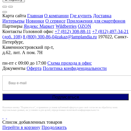
Карта сайта
Главная
О компании
Где купить
Доставка
Интерьеры
Новинки
О сервисе
Приложения для смартфонов
Партнеры
Яндекс Маркет
Wildberries
OZON
Контакты
Головной офис
+7 (812) 308-88-11
+7 (812) 497-34-21
(доб. 108)
8 (800) 300-86-04
zakaz@lamplandia.ru
197022, Санкт-
Петербург,
Каменноостровский пр-т,
д.62, лит. А пом. 7Н
пн-пт с 09:00 до 17:00
Схема прохода в офис
Документы
Оферта
Политика конфиденциальности
Нажимая кнопку "Подписаться", я принимаю условия публичной оферты и даю своё согласие на обработку моих
персональных данных, на условиях и для целей, определенных политикой конфиденциальности.
Список добавленных товаров
Перейти в корзину
Продолжить