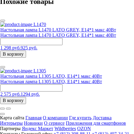
Похожие товары
L1470
Настольная лампа L1470 LATO GREY, Е14*1 макс 40Вт
Настольная лампа L1470 LATO GREY, Е14*1 макс 40Вт
1 298 руб.
925 руб.
В корзину
L1305
Настольная лампа L1305 LATO, Е14*1 макс 40Вт
Настольная лампа L1305 LATO, Е14*1 макс 40Вт
2 575 руб.
1294 руб.
В корзину
Карта сайта
Главная
О компании
Где купить
Доставка
Интерьеры
Новинки
О сервисе
Приложения для смартфонов
Партнеры
Яндекс Маркет
Wildberries
OZON
Контакты
Головной офис
+7 (812) 308-88-11
+7 (812) 497-34-21