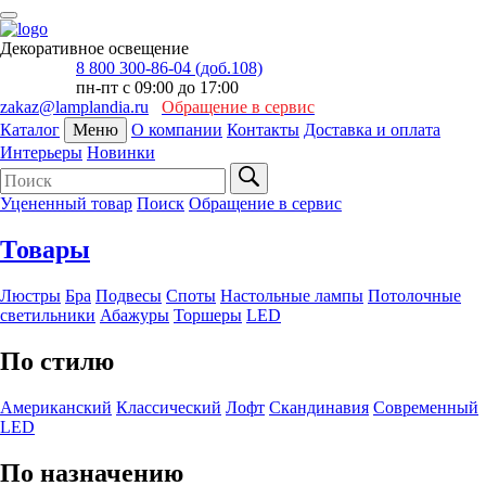
Декоративное освещение
8 800 300-86-04 (доб.108)
пн-пт с 09:00 до 17:00
zakaz@lamplandia.ru
Обращение в сервис
Каталог
Меню
О компании
Контакты
Доставка и оплата
Интерьеры
Новинки
Уцененный товар
Поиск
Обращение в сервис
Товары
Люстры
Бра
Подвесы
Споты
Настольные лампы
Потолочные
светильники
Абажуры
Торшеры
LED
По стилю
Американский
Классический
Лофт
Скандинавия
Современный
LED
По назначению