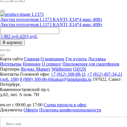
L1373
Люстра потолочная L1373 KANTI, E14*4 макс 40Вт
Люстра потолочная L1373 KANTI, E14*4 макс 40Вт
5 882 руб.
4203 руб.
В корзину
Карта сайта
Главная
О компании
Где купить
Доставка
Интерьеры
Новинки
О сервисе
Приложения для смартфонов
Партнеры
Яндекс Маркет
Wildberries
OZON
Контакты
Головной офис
+7 (812) 308-88-11
+7 (812) 497-34-21
(доб. 108)
8 (800) 300-86-04
zakaz@lamplandia.ru
197022, Санкт-
Петербург,
Каменноостровский пр-т,
д.62, лит. А пом. 7Н
пн-пт с 09:00 до 17:00
Схема прохода в офис
Документы
Оферта
Политика конфиденциальности