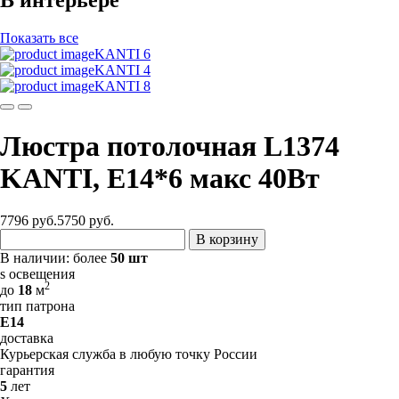
В интерьере
Показать все
KANTI 6
KANTI 4
KANTI 8
Люстра потолочная L1374
KANTI, E14*6 макс 40Вт
7796 руб.
5750
руб.
В корзину
В наличии:
более
50 шт
s освещения
2
до
18
м
тип патрона
E14
доставка
Курьерская служба в любую точку России
гарантия
5
лет