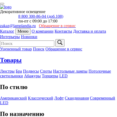
Декоративное освещение
8 800 300-86-04 (доб.108)
пн-пт с 09:00 до 17:00
zakaz@lamplandia.ru
Обращение в сервис
Каталог
Меню
О компании
Контакты
Доставка и оплата
Интерьеры
Новинки
Уцененный товар
Поиск
Обращение в сервис
Товары
Люстры
Бра
Подвесы
Споты
Настольные лампы
Потолочные
светильники
Абажуры
Торшеры
LED
По стилю
Американский
Классический
Лофт
Скандинавия
Современный
LED
По назначению