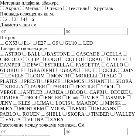
Материал плафона, абажура
Акрил
Металл
Стекло
Текстиль
Хрусталь
Площадь освещения кв.м.
2
3
4
6
Диаметр чаши см.
Патрон
GX53
E14
E27
G9
GU10
LED
Товары по коллекциям
ASTRO
BALL
BASTONE
CASCADE
CELLA
CIRCOLO
CLIP
CODO
COLLO
CRAG
CYCLE
DAMPER
DEW
ESTRELLA
FASCETTA
GALLO
GLOBULE
GRADIENT
GRAPE
HUT
ICICLE
JAIN
LEVELS
LOOM
MONTH
MORELLI
PALO
PLATES
PRESTI
PRIZE
RAMOS
SHANTI
SKORA
STELLA
TAPER
TARRO
TEXTILE
TOOL
VERGE
ANTLER
ARIZA
BLOB
CAPRI
DECIZE
DINDER
DROP
ENGER
Flank
IVIKA
JASMINE
JENY
KLES
LIMA
LOUIS
MAARDU
MINSK
MIRA
MONTREM
MOON
NEMO
ORLEANS
PABLO
ROUEN
SHELL
SKORA
TIMBER
VALLEY
VALTA
VIITNA
ZARA
Расстояние между точками монтажа, См