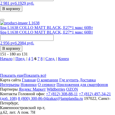
2 981 руб.
1929 руб.
В корзину
L1638
Бра L1638 COLLO MATT BLACK, E27*1 макс 60Вт
Бра L1638 COLLO MATT BLACK, E27*1 макс 60Вт
2 956 руб.
2084 руб.
В корзину
151 - 180 из 131
Начало
|
Пред.
|
4
5
6
7
8
|
След.
|
Конец
Показать еще
Показать всё
Карта сайта
Главная
О компании
Где купить
Доставка
Интерьеры
Новинки
О сервисе
Приложения для смартфонов
Партнеры
Яндекс Маркет
Wildberries
OZON
Контакты
Головной офис
+7 (812) 308-88-11
+7 (812) 497-34-21
(доб. 108)
8 (800) 300-86-04
zakaz@lamplandia.ru
197022, Санкт-
Петербург,
Каменноостровский пр-т,
д.62, лит. А пом. 7Н