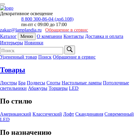
Декоративное освещение
8 800 300-86-04 (доб.108)
пн-пт с 09:00 до 17:00
zakaz@lamplandia.ru
Обращение в сервис
Каталог
Меню
О компании
Контакты
Доставка и оплата
Интерьеры
Новинки
Уцененный товар
Поиск
Обращение в сервис
Товары
Люстры
Бра
Подвесы
Споты
Настольные лампы
Потолочные
светильники
Абажуры
Торшеры
LED
По стилю
Американский
Классический
Лофт
Скандинавия
Современный
LED
По назначению