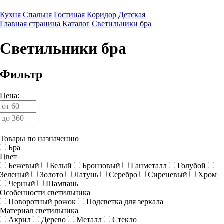
Кухня
Спальня
Гостиная
Коридор
Детская
Главная страница
Каталог
Светильники бра
Светильники бра
Фильтр
Цена:
Товары по назначению
Бра
Цвет
Бежевый
Белый
Бронзовый
Ганметалл
Голубой
Зеленый
Золото
Латунь
Серебро
Сиреневый
Хром
Черный
Шампань
Особенности светильника
Поворотный рожок
Подсветка для зеркала
Материал светильника
Акрил
Дерево
Металл
Стекло