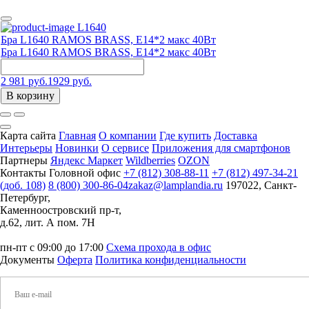
L1640
Бра L1640 RAMOS BRASS, E14*2 макс 40Вт
Бра L1640 RAMOS BRASS, E14*2 макс 40Вт
2 981 руб.
1929 руб.
В корзину
Карта сайта
Главная
О компании
Где купить
Доставка
Интерьеры
Новинки
О сервисе
Приложения для смартфонов
Партнеры
Яндекс Маркет
Wildberries
OZON
Контакты
Головной офис
+7 (812) 308-88-11
+7 (812) 497-34-21
(доб. 108)
8 (800) 300-86-04
zakaz@lamplandia.ru
197022, Санкт-
Петербург,
Каменноостровский пр-т,
д.62, лит. А пом. 7Н
пн-пт с 09:00 до 17:00
Схема прохода в офис
Документы
Оферта
Политика конфиденциальности