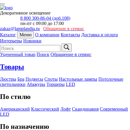
Декоративное освещение
8 800 300-86-04 (доб.108)
пн-пт с 09:00 до 17:00
zakaz@lamplandia.ru
Обращение в сервис
Каталог
Меню
О компании
Контакты
Доставка и оплата
Интерьеры
Новинки
Уцененный товар
Поиск
Обращение в сервис
Товары
Люстры
Бра
Подвесы
Споты
Настольные лампы
Потолочные
светильники
Абажуры
Торшеры
LED
По стилю
Американский
Классический
Лофт
Скандинавия
Современный
LED
По назначению