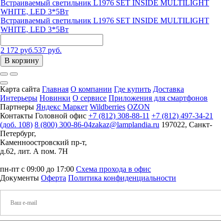
Встраиваемый светильник L1976 SET INSIDE MULTILIGHT
WHITE, LED 3*5Вт
Встраиваемый светильник L1976 SET INSIDE MULTILIGHT
WHITE, LED 3*5Вт
2 172 руб.
537 руб.
В корзину
Карта сайта
Главная
О компании
Где купить
Доставка
Интерьеры
Новинки
О сервисе
Приложения для смартфонов
Партнеры
Яндекс Маркет
Wildberries
OZON
Контакты
Головной офис
+7 (812) 308-88-11
+7 (812) 497-34-21
(доб. 108)
8 (800) 300-86-04
zakaz@lamplandia.ru
197022, Санкт-
Петербург,
Каменноостровский пр-т,
д.62, лит. А пом. 7Н
пн-пт с 09:00 до 17:00
Схема прохода в офис
Документы
Оферта
Политика конфиденциальности