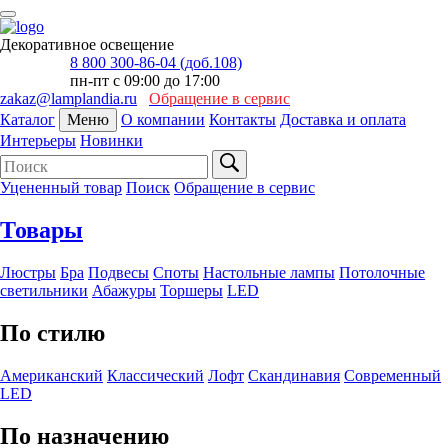
Декоративное освещение
8 800 300-86-04 (доб.108)
пн-пт с 09:00 до 17:00
zakaz@lamplandia.ru
Обращение в сервис
Каталог
Меню
О компании
Контакты
Доставка и оплата
Интерьеры
Новинки
Уцененный товар
Поиск
Обращение в сервис
Товары
Люстры
Бра
Подвесы
Споты
Настольные лампы
Потолочные
светильники
Абажуры
Торшеры
LED
По стилю
Американский
Классический
Лофт
Скандинавия
Современный
LED
По назначению