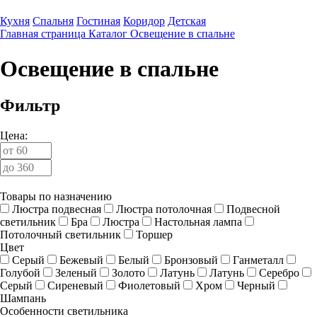
Кухня
Спальня
Гостиная
Коридор
Детская
Главная страница
Каталог
Освещение в спальне
Освещение в спальне
Фильтр
Цена:
Товары по назначению
Люстра подвесная
Люстра потолочная
Подвесной
светильник
Бра
Люстра
Настольная лампа
Потолочный светильник
Торшер
Цвет
Cерый
Бежевый
Белый
Бронзовый
Ганметалл
Голубой
Зеленый
Золото
Латунь
Латунь
Серебро
Серый
Сиреневый
Фиолетовый
Хром
Черный
Шампань
Особенности светильника