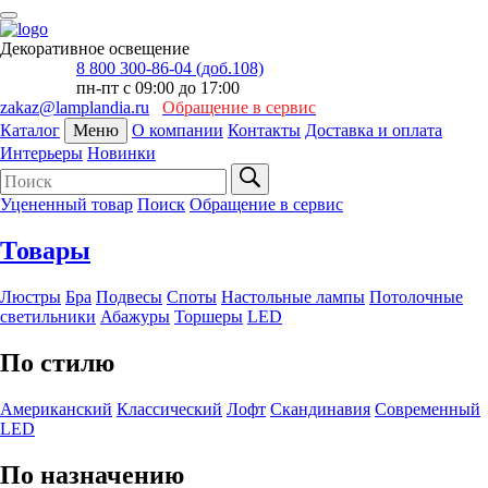
Декоративное освещение
8 800 300-86-04 (доб.108)
пн-пт с 09:00 до 17:00
zakaz@lamplandia.ru
Обращение в сервис
Каталог
Меню
О компании
Контакты
Доставка и оплата
Интерьеры
Новинки
Уцененный товар
Поиск
Обращение в сервис
Товары
Люстры
Бра
Подвесы
Споты
Настольные лампы
Потолочные
светильники
Абажуры
Торшеры
LED
По стилю
Американский
Классический
Лофт
Скандинавия
Современный
LED
По назначению