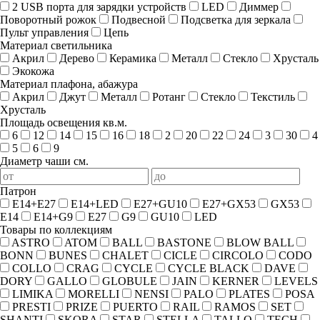
2 USB порта для зарядки устройств
LED
Диммер
Поворотный рожок
Подвесной
Подсветка для зеркала
Пульт управления
Цепь
Материал светильника
Акрил
Дерево
Керамика
Металл
Стекло
Хрусталь
Экокожа
Материал плафона, абажура
Акрил
Джут
Металл
Ротанг
Стекло
Текстиль
Хрусталь
Площадь освещения кв.м.
6
12
14
15
16
18
2
20
22
24
3
30
4
5
6
9
Диаметр чаши см.
Патрон
E14+E27
E14+LED
E27+GU10
E27+GX53
GX53
E14
E14+G9
E27
G9
GU10
LED
Товары по коллекциям
ASTRO
ATOM
BALL
BASTONE
BLOW BALL
BONN
BUNES
CHALET
CICLE
CIRCOLO
CODO
COLLO
CRAG
CYCLE
CYCLE BLACK
DAVE
DORY
GALLO
GLOBULE
JAIN
KERNER
LEVELS
LIMIKA
MORELLI
NENSI
PALO
PLATES
POSA
PRESTI
PRIZE
PUERTO
RAIL
RAMOS
SET
SHANTI
SKORA
STAR
STELLA
TALLO
TECH