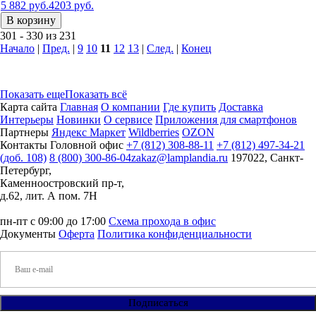
5 882 руб.
4203 руб.
В корзину
301 - 330 из 231
Начало
|
Пред.
|
9
10
11
12
13
|
След.
|
Конец
Показать еще
Показать всё
Карта сайта
Главная
О компании
Где купить
Доставка
Интерьеры
Новинки
О сервисе
Приложения для смартфонов
Партнеры
Яндекс Маркет
Wildberries
OZON
Контакты
Головной офис
+7 (812) 308-88-11
+7 (812) 497-34-21
(доб. 108)
8 (800) 300-86-04
zakaz@lamplandia.ru
197022, Санкт-
Петербург,
Каменноостровский пр-т,
д.62, лит. А пом. 7Н
пн-пт с 09:00 до 17:00
Схема прохода в офис
Документы
Оферта
Политика конфиденциальности