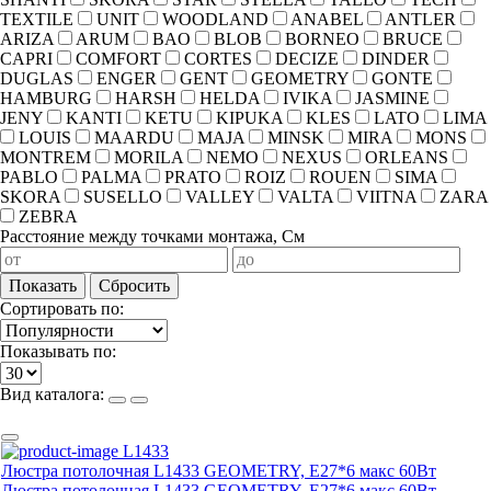
TEXTILE
UNIT
WOODLAND
ANABEL
ANTLER
ARIZA
ARUM
BAO
BLOB
BORNEO
BRUCE
CAPRI
COMFORT
CORTES
DECIZE
DINDER
DUGLAS
ENGER
GENT
GEOMETRY
GONTE
HAMBURG
HARSH
HELDA
IVIKA
JASMINE
JENY
KANTI
KETU
KIPUKA
KLES
LATO
LIMA
LOUIS
MAARDU
MAJA
MINSK
MIRA
MONS
MONTREM
MORILA
NEMO
NEXUS
ORLEANS
PABLO
PALMA
PRATO
ROIZ
ROUEN
SIMA
SKORA
SUSELLO
VALLEY
VALTA
VIITNA
ZARA
ZEBRA
Расстояние между точками монтажа, См
Показать
Сбросить
Сортировать по:
Показывать по:
Вид каталога:
L1433
Люстра потолочная L1433 GEOMETRY, E27*6 макс 60Вт
Люстра потолочная L1433 GEOMETRY, E27*6 макс 60Вт