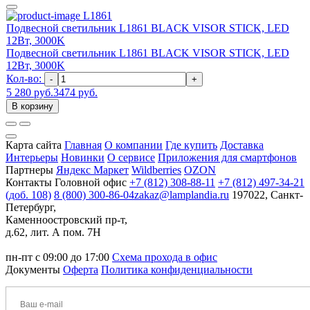
L1861
Подвесной светильник L1861 BLACK VISOR STICK, LED
12Вт, 3000K
Подвесной светильник L1861 BLACK VISOR STICK, LED
12Вт, 3000K
Кол-во:
-
+
5 280 руб.
3474 руб.
В корзину
Карта сайта
Главная
О компании
Где купить
Доставка
Интерьеры
Новинки
О сервисе
Приложения для смартфонов
Партнеры
Яндекс Маркет
Wildberries
OZON
Контакты
Головной офис
+7 (812) 308-88-11
+7 (812) 497-34-21
(доб. 108)
8 (800) 300-86-04
zakaz@lamplandia.ru
197022, Санкт-
Петербург,
Каменноостровский пр-т,
д.62, лит. А пом. 7Н
пн-пт с 09:00 до 17:00
Схема прохода в офис
Документы
Оферта
Политика конфиденциальности