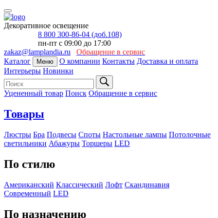
Декоративное освещение
8 800 300-86-04 (доб.108)
пн-пт с 09:00 до 17:00
zakaz@lamplandia.ru
Обращение в сервис
Каталог
О компании
Контакты
Доставка и оплата
Меню
Интерьеры
Новинки
Уцененный товар
Поиск
Обращение в сервис
Товары
Люстры
Бра
Подвесы
Споты
Настольные лампы
Потолочные
светильники
Абажуры
Торшеры
LED
По стилю
Американский
Классический
Лофт
Скандинавия
Современный
LED
По назначению