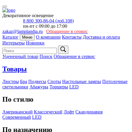
Декоративное освещение
8 800 300-86-04 (доб.108)
пн-пт с 09:00 до 17:00
zakaz@lamplandia.ru
Обращение в сервис
Каталог
О компании
Контакты
Доставка и оплата
Меню
Интерьеры
Новинки
Уцененный товар
Поиск
Обращение в сервис
Товары
Люстры
Бра
Подвесы
Споты
Настольные лампы
Потолочные
светильники
Абажуры
Торшеры
LED
По стилю
Американский
Классический
Лофт
Скандинавия
Современный
LED
По назначению