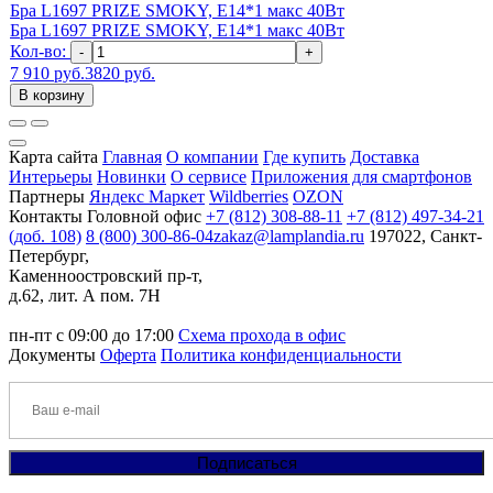
Бра L1697 PRIZE SMOKY, E14*1 макс 40Вт
Бра L1697 PRIZE SMOKY, E14*1 макс 40Вт
Кол-во:
-
+
7 910 руб.
3820 руб.
В корзину
Карта сайта
Главная
О компании
Где купить
Доставка
Интерьеры
Новинки
О сервисе
Приложения для смартфонов
Партнеры
Яндекс Маркет
Wildberries
OZON
Контакты
Головной офис
+7 (812) 308-88-11
+7 (812) 497-34-21
(доб. 108)
8 (800) 300-86-04
zakaz@lamplandia.ru
197022, Санкт-
Петербург,
Каменноостровский пр-т,
д.62, лит. А пом. 7Н
пн-пт с 09:00 до 17:00
Схема прохода в офис
Документы
Оферта
Политика конфиденциальности