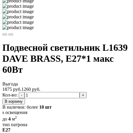
Подвесной светильник L1639
DAVE BRASS, E27*1 макс
60Вт
Выгода
1875 руб.
1260
руб.
Кол-во:
-
+
В корзину
В наличии:
более
10 шт
s освещения
2
до
4
м
тип патрона
E27