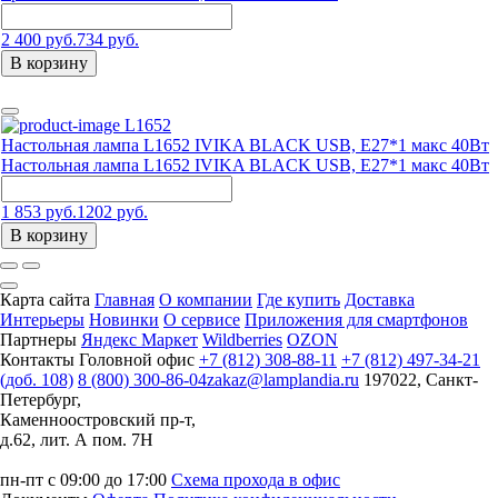
2 400 руб.
734 руб.
В корзину
L1652
Настольная лампа L1652 IVIKA BLACK USB, Е27*1 макс 40Вт
Настольная лампа L1652 IVIKA BLACK USB, Е27*1 макс 40Вт
1 853 руб.
1202 руб.
В корзину
Карта сайта
Главная
О компании
Где купить
Доставка
Интерьеры
Новинки
О сервисе
Приложения для смартфонов
Партнеры
Яндекс Маркет
Wildberries
OZON
Контакты
Головной офис
+7 (812) 308-88-11
+7 (812) 497-34-21
(доб. 108)
8 (800) 300-86-04
zakaz@lamplandia.ru
197022, Санкт-
Петербург,
Каменноостровский пр-т,
д.62, лит. А пом. 7Н
пн-пт с 09:00 до 17:00
Схема прохода в офис