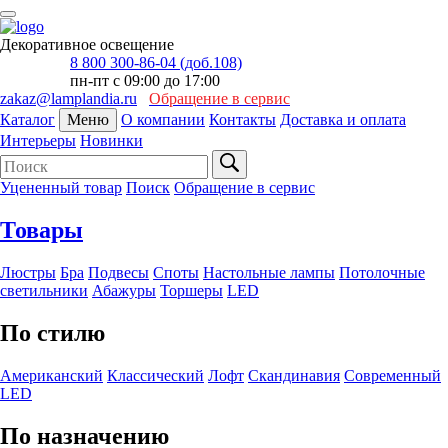
Декоративное освещение
8 800 300-86-04 (доб.108)
пн-пт с 09:00 до 17:00
zakaz@lamplandia.ru
Обращение в сервис
Каталог
Меню
О компании
Контакты
Доставка и оплата
Интерьеры
Новинки
Уцененный товар
Поиск
Обращение в сервис
Товары
Люстры
Бра
Подвесы
Споты
Настольные лампы
Потолочные
светильники
Абажуры
Торшеры
LED
По стилю
Американский
Классический
Лофт
Скандинавия
Современный
LED
По назначению