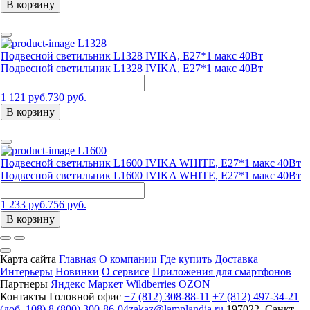
В корзину
L1328
Подвесной светильник L1328 IVIKA, E27*1 макс 40Вт
Подвесной светильник L1328 IVIKA, E27*1 макс 40Вт
1 121 руб.
730 руб.
В корзину
L1600
Подвесной светильник L1600 IVIKA WHITE, E27*1 макс 40Вт
Подвесной светильник L1600 IVIKA WHITE, E27*1 макс 40Вт
1 233 руб.
756 руб.
В корзину
Карта сайта
Главная
О компании
Где купить
Доставка
Интерьеры
Новинки
О сервисе
Приложения для смартфонов
Партнеры
Яндекс Маркет
Wildberries
OZON
Контакты
Головной офис
+7 (812) 308-88-11
+7 (812) 497-34-21
(доб. 108)
8 (800) 300-86-04
zakaz@lamplandia.ru
197022, Санкт-