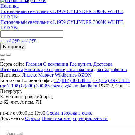
L1959
Новинка
Потолочный светильник L1959 CYLINDER 3000K WHITE,
LED 7Вт
Потолочный светильник L1959 CYLINDER 3000K WHITE,
LED 7Вт
2 172 руб.
537 руб.
В корзину
Карта сайта
Главная
О компании
Где купить
Доставка
Интерьеры
Новинки
О сервисе
Приложения для смартфонов
Партнеры
Яндекс Маркет
Wildberries
OZON
Контакты
Головной офис
+7 (812) 308-88-11
+7 (812) 497-34-21
(доб. 108)
8 (800) 300-86-04
zakaz@lamplandia.ru
197022, Санкт-
Петербург,
Каменноостровский пр-т,
д.62, лит. А пом. 7Н
пн-пт с 09:00 до 17:00
Схема прохода в офис
Документы
Оферта
Политика конфиденциальности