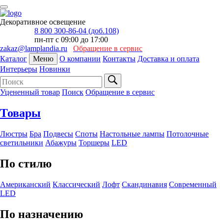
Декоративное освещение
8 800 300-86-04 (доб.108)
пн-пт с 09:00 до 17:00
zakaz@lamplandia.ru
Обращение в сервис
Каталог
Меню
О компании
Контакты
Доставка и оплата
Интерьеры
Новинки
Уцененный товар
Поиск
Обращение в сервис
Товары
Люстры
Бра
Подвесы
Споты
Настольные лампы
Потолочные
светильники
Абажуры
Торшеры
LED
По стилю
Американский
Классический
Лофт
Скандинавия
Современный
LED
По назначению