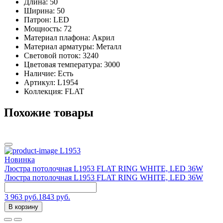
Длина: 50
Ширина: 50
Патрон: LED
Мощность: 72
Материал плафона: Акрил
Материал арматуры: Металл
Световой поток: 3240
Цветовая температура: 3000
Наличие:
Есть
Артикул:
L1954
Коллекция: FLAT
Похожие товары
L1953
Новинка
Люстра потолочная L1953 FLAT RING WHITE, LED 36W
Люстра потолочная L1953 FLAT RING WHITE, LED 36W
3 963 руб.
1843 руб.
6
В корзину