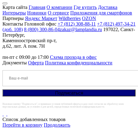
Карта сайта
Главная
О компании
Где купить
Доставка
Интерьеры
Новинки
О сервисе
Приложения для смартфонов
Партнеры
Яндекс Маркет
Wildberries
OZON
Контакты
Головной офис
+7 (812) 308-88-11
+7 (812) 497-34-21
(доб. 108)
8 (800) 300-86-04
zakaz@lamplandia.ru
197022, Санкт-
Петербург,
Каменноостровский пр-т,
д.62, лит. А пом. 7Н
пн-пт с 09:00 до 17:00
Схема прохода в офис
Документы
Оферта
Политика конфиденциальности
Нажимая кнопку "Подписаться", я принимаю условия публичной оферты и даю своё согласие на обработку моих
персональных данных, на условиях и для целей, определенных политикой конфиденциальности.
Список добавленных товаров
Перейти в корзину
Продолжить