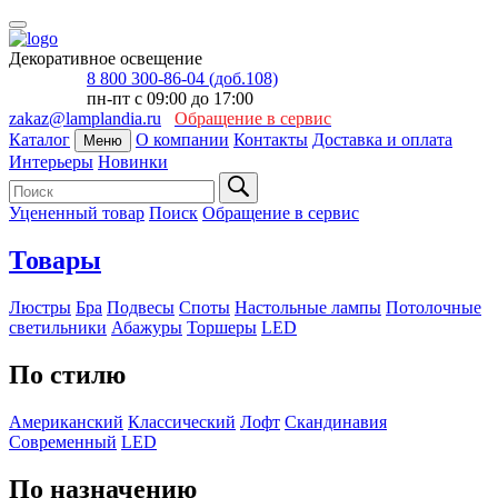
Декоративное освещение
8 800 300-86-04 (доб.108)
пн-пт с 09:00 до 17:00
zakaz@lamplandia.ru
Обращение в сервис
Каталог
О компании
Контакты
Доставка и оплата
Меню
Интерьеры
Новинки
Уцененный товар
Поиск
Обращение в сервис
Товары
Люстры
Бра
Подвесы
Споты
Настольные лампы
Потолочные
светильники
Абажуры
Торшеры
LED
По стилю
Американский
Классический
Лофт
Скандинавия
Современный
LED
По назначению