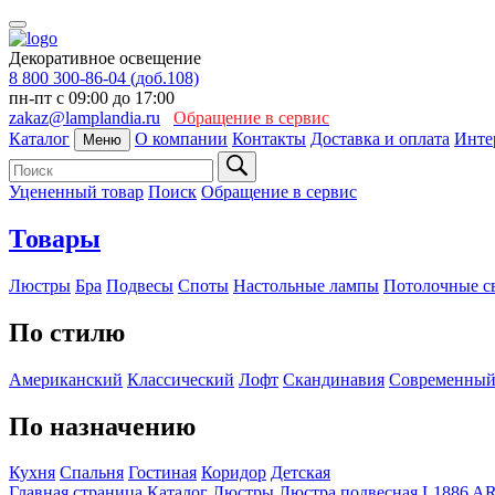
Декоративное освещение
8 800 300-86-04 (доб.108)
пн-пт с 09:00 до 17:00
zakaz@lamplandia.ru
Обращение в сервис
Каталог
О компании
Контакты
Доставка и оплата
Инте
Меню
Уцененный товар
Поиск
Обращение в сервис
Товары
Люстры
Бра
Подвесы
Споты
Настольные лампы
Потолочные с
По стилю
Американский
Классический
Лофт
Скандинавия
Современны
По назначению
Кухня
Спальня
Гостиная
Коридор
Детская
Главная страница
Каталог
Люстры
Люстра подвесная L1886 