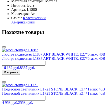
Материал арматуры: Металл
Наличие:
Есть
Артикул:
L1886
Коллекция: Art
Стиль:
Классический
Американский
Похожие товары
L1887
Люстра подвесная L1887 ART BLACK WHITE, Е27*6 макс 40В
Люстра подвесная L1887 ART BLACK WHITE, Е27*6 макс 40В
16 182 руб.
8367 руб.
В корзину
L1721
Подвесной светильник L1721 STONE BLACK, E14*1 макс 40В
Подвесной светильник L1721 STONE BLACK, E14*1 макс 40В
4 953 руб.
2558 руб.