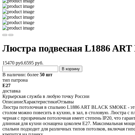
Люстра подвесная L1886 AR
15470 руб.
6595
руб.
В корзину
В наличии:
более
50 шт
тип патрона
E27
доставка
Курьерская служба в любую точку России
Описание
Характеристики
Отзывы
Люстра потолочная в спальню L1886 ART BLACK SMOKE - это 
столом можно повесить в кухню, в зал, в столовую. Люстра с 
черная с прозрачным потолочная имеет степень IP20, что гара
длинная для кухни оснащена цоколем Е27. Максимальная мощно
спальни подходит для различных типов потолков, включая гип
крепится на планку.