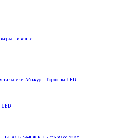
рьеры
Новинки
ветильники
Абажуры
Торшеры
LED
й
LED
ART BLACK SMOKE, Е27*6 макс 40Вт