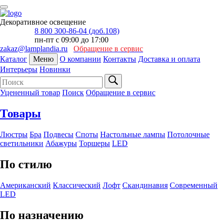
Декоративное освещение
8 800 300-86-04 (доб.108)
пн-пт с 09:00 до 17:00
zakaz@lamplandia.ru
Обращение в сервис
Каталог
Меню
О компании
Контакты
Доставка и оплата
Интерьеры
Новинки
Уцененный товар
Поиск
Обращение в сервис
Товары
Люстры
Бра
Подвесы
Споты
Настольные лампы
Потолочные
светильники
Абажуры
Торшеры
LED
По стилю
Американский
Классический
Лофт
Скандинавия
Современный
LED
По назначению