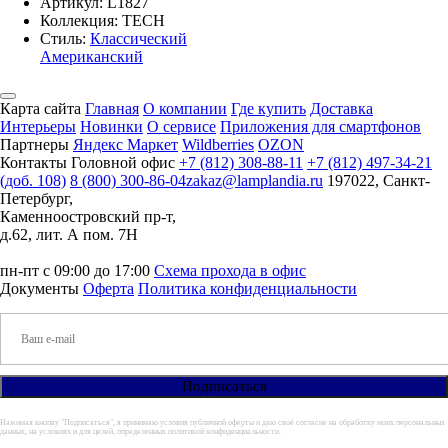
Артикул:
L1827
Коллекция: TECH
Стиль:
Классический
Американский
Карта сайта
Главная
О компании
Где купить
Доставка
Интерьеры
Новинки
О сервисе
Приложения для смартфонов
Партнеры
Яндекс Маркет
Wildberries
OZON
Контакты
Головной офис
+7 (812) 308-88-11
+7 (812) 497-34-21
(доб. 108)
8 (800) 300-86-04
zakaz@lamplandia.ru
197022, Санкт-
Петербург,
Каменноостровский пр-т,
д.62, лит. А пом. 7Н
пн-пт с 09:00 до 17:00
Схема прохода в офис
Документы
Оферта
Политика конфиденциальности
Нажимая кнопку "Подписаться", я принимаю условия публичной оферты и даю своё согласие на обработку моих персональных
данных, на условиях и для целей, определенных политикой конфиденциальности.