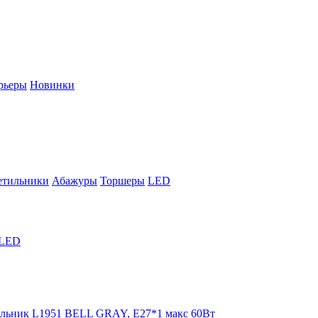
рьеры
Новинки
етильники
Абажуры
Торшеры
LED
LED
ильник L1951 BELL GRAY, E27*1 макс 60Вт