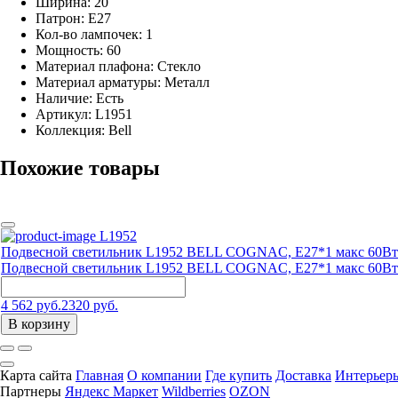
Ширина: 20
Патрон: E27
Кол-во лампочек: 1
Мощность: 60
Материал плафона: Стекло
Материал арматуры: Металл
Наличие:
Есть
Артикул:
L1951
Коллекция: Bell
Похожие товары
L1952
Подвесной светильник L1952 BELL COGNAC, E27*1 макс 60Вт
Подвесной светильник L1952 BELL COGNAC, E27*1 макс 60Вт
4 562 руб.
2320 руб.
В корзину
Карта сайта
Главная
О компании
Где купить
Доставка
Интерьер
Партнеры
Яндекс Маркет
Wildberries
OZON