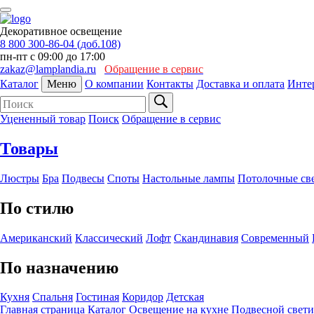
Декоративное освещение
8 800 300-86-04 (доб.108)
пн-пт с 09:00 до 17:00
zakaz@lamplandia.ru
Обращение в сервис
Каталог
Меню
О компании
Контакты
Доставка и оплата
Инте
Уцененный товар
Поиск
Обращение в сервис
Товары
Люстры
Бра
Подвесы
Споты
Настольные лампы
Потолочные св
По стилю
Американский
Классический
Лофт
Скандинавия
Современный
По назначению
Кухня
Спальня
Гостиная
Коридор
Детская
Главная страница
Каталог
Освещение на кухне
Подвесной свет