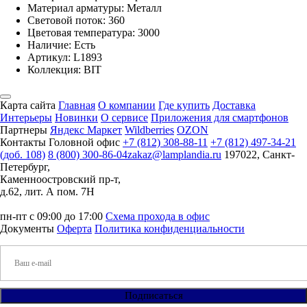
Материал арматуры: Металл
Световой поток: 360
Цветовая температура: 3000
Наличие:
Есть
Артикул:
L1893
Коллекция: BIT
Карта сайта
Главная
О компании
Где купить
Доставка
Интерьеры
Новинки
О сервисе
Приложения для смартфонов
Партнеры
Яндекс Маркет
Wildberries
OZON
Контакты
Головной офис
+7 (812) 308-88-11
+7 (812) 497-34-21
(доб. 108)
8 (800) 300-86-04
zakaz@lamplandia.ru
197022, Санкт-
Петербург,
Каменноостровский пр-т,
д.62, лит. А пом. 7Н
пн-пт с 09:00 до 17:00
Схема прохода в офис
Документы
Оферта
Политика конфиденциальности