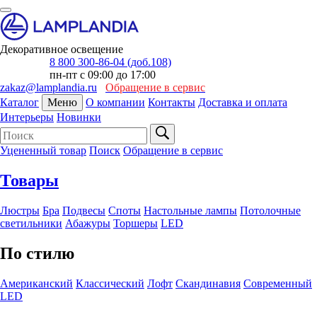
Декоративное освещение
8 800 300-86-04 (доб.108)
пн-пт с 09:00 до 17:00
zakaz@lamplandia.ru
Обращение в сервис
Каталог
Меню
О компании
Контакты
Доставка и оплата
Интерьеры
Новинки
Уцененный товар
Поиск
Обращение в сервис
Товары
Люстры
Бра
Подвесы
Споты
Настольные лампы
Потолочные
светильники
Абажуры
Торшеры
LED
По стилю
Американский
Классический
Лофт
Скандинавия
Современный
LED