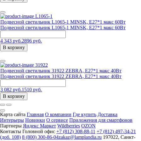
L1065-1
Подвесной светильник L1065-1 MINSK, Е27*1 макс 60Вт
Подвесной светильник L1065-1 MINSK, Е27*1 макс 60Вт
4 343 руб.
2896 руб.
В корзину
31922
Подвесной светильник 31922 ZEBRA, E27*1 макс 40Вт
Подвесной светильник 31922 ZEBRA, E27*1 макс 40Вт
3 082 руб.
1510 руб.
В корзину
Карта сайта
Главная
О компании
Где купить
Доставка
Интерьеры
Новинки
О сервисе
Приложения для смартфонов
Партнеры
Яндекс Маркет
Wildberries
OZON
Контакты
Головной офис
+7 (812) 308-88-11
+7 (812) 497-34-21
(доб. 108)
8 (800) 300-86-04
zakaz@lamplandia.ru
197022, Санкт-