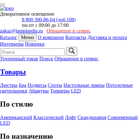
Декоративное освещение
8 800 300-86-04 (доб.108)
пн-пт с 09:00 до 17:00
zakaz@lamplandia.ru
Обращение в сервис
Каталог
Меню
О компании
Контакты
Доставка и оплата
Интерьеры
Новинки
Уцененный товар
Поиск
Обращение в сервис
Товары
Люстры
Бра
Подвесы
Споты
Настольные лампы
Потолочные
светильники
Абажуры
Торшеры
LED
По стилю
Американский
Классический
Лофт
Скандинавия
Современный
LED
По назначению