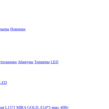
рьеры
Новинки
етильники
Абажуры
Торшеры
LED
LED
ная L1571 MIRA GOLD, E14*5 макс 40Вт