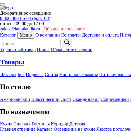
Декоративное освещение
8 800 300-86-04 (доб.108)
пн-пт с 09:00 до 17:00
zakaz@lamplandia.ru
Обращение в сервис
Каталог
Меню
О компании
Контакты
Доставка и оплата
Инте
Уцененный товар
Поиск
Обращение в сервис
Товары
Люстры
Бра
Подвесы
Споты
Настольные лампы
Потолочные св
По стилю
Американский
Классический
Лофт
Скандинавия
Современный
По назначению
Кухня
Спальня
Гостиная
Коридор
Детская
Главная страница
Каталог
Освещение на кухне
Люстра потолоч