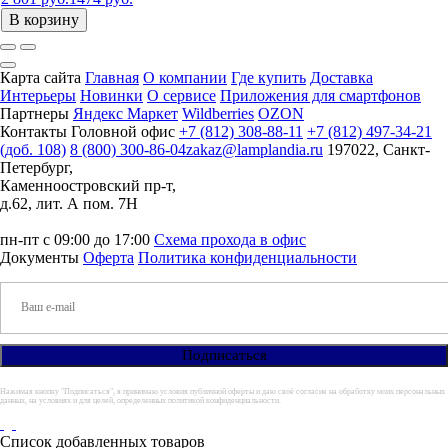
В корзину
Карта сайта
Главная
О компании
Где купить
Доставка
Интерьеры
Новинки
О сервисе
Приложения для смартфонов
Партнеры
Яндекс Маркет
Wildberries
OZON
Контакты
Головной офис
+7 (812) 308-88-11
+7 (812) 497-34-21
(доб. 108)
8 (800) 300-86-04
zakaz@lamplandia.ru
197022, Санкт-
Петербург,
Каменноостровский пр-т,
д.62, лит. А пом. 7Н
пн-пт с 09:00 до 17:00
Схема прохода в офис
Документы
Оферта
Политика конфиденциальности
Нажимая кнопку "Подписаться", я принимаю условия публичной оферты и даю своё согласие на обработку моих персональных
данных, на условиях и для целей, определенных политикой конфиденциальности.
Список добавленных товаров