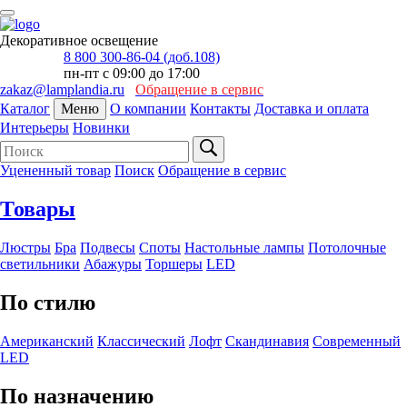
Декоративное освещение
8 800 300-86-04 (доб.108)
пн-пт с 09:00 до 17:00
zakaz@lamplandia.ru
Обращение в сервис
Каталог
Меню
О компании
Контакты
Доставка и оплата
Интерьеры
Новинки
Уцененный товар
Поиск
Обращение в сервис
Товары
Люстры
Бра
Подвесы
Споты
Настольные лампы
Потолочные
светильники
Абажуры
Торшеры
LED
По стилю
Американский
Классический
Лофт
Скандинавия
Современный
LED
По назначению