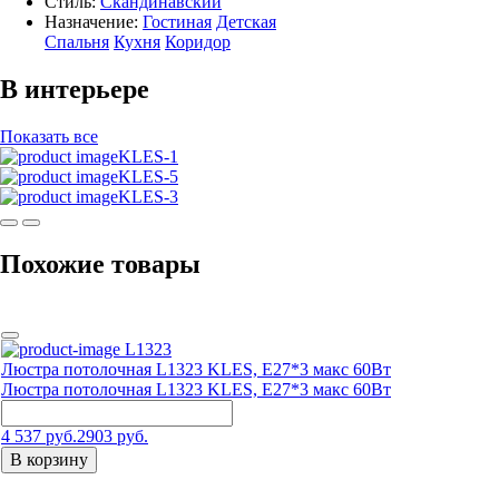
Стиль:
Скандинавский
Назначение:
Гостиная
Детская
Спальня
Кухня
Коридор
В интерьере
Показать все
KLES-1
KLES-5
KLES-3
Похожие товары
L1323
Люстра потолочная L1323 KLES, Е27*3 макс 60Вт
Люстра потолочная L1323 KLES, Е27*3 макс 60Вт
4 537 руб.
2903 руб.
В корзину