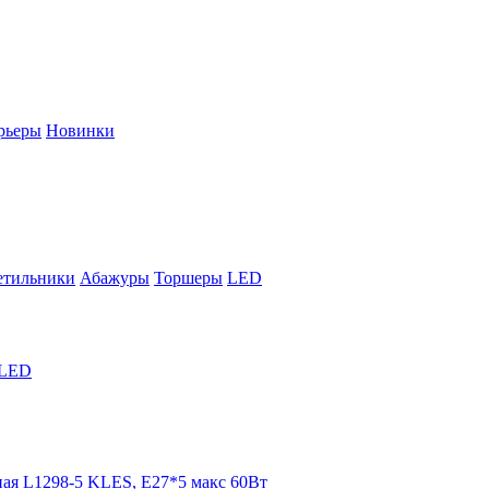
рьеры
Новинки
етильники
Абажуры
Торшеры
LED
LED
ая L1298-5 KLES, Е27*5 макс 60Вт