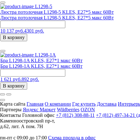
L1298-5
Люстра потолочная L1298-5 KLES, Е27*5 макс 60Вт
Люстра потолочная L1298-5 KLES, Е27*5 макс 60Вт
10 137 руб.
4301 руб.
В корзину
L1298-1A
Бра L1298-1A KLES, Е27*1 макс 60Вт
Бра L1298-1A KLES, Е27*1 макс 60Вт
1 621 руб.
892 руб.
В корзину
Карта сайта
Главная
О компании
Где купить
Доставка
Интерьер
Партнеры
Яндекс Маркет
Wildberries
OZON
Контакты
Головной офис
+7 (812) 308-88-11
+7 (812) 497-34-21 (
Каменноостровский пр-т,
д.62, лит. А пом. 7Н
пн-пт с 09:00 до 17:00
Схема прохода в офис