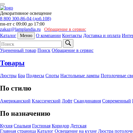
Декоративное освещение
8 800 300-86-04 (доб.108)
пн-пт с 09:00 до 17:00
zakaz@lamplandia.ru
Обращение в сервис
Каталог
Меню
О компании
Контакты
Доставка и оплата
Инте
Уцененный товар
Поиск
Обращение в сервис
Товары
Люстры
Бра
Подвесы
Споты
Настольные лампы
Потолочные св
По стилю
Американский
Классический
Лофт
Скандинавия
Современный
По назначению
Кухня
Спальня
Гостиная
Коридор
Детская
Главная страница
Каталог
Освещение на кухне
Люстра потолочн