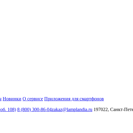
ы
Новинки
О сервисе
Приложения для смартфонов
доб. 108)
8 (800) 300-86-04
zakaz@lamplandia.ru
197022, Санкт-Пете