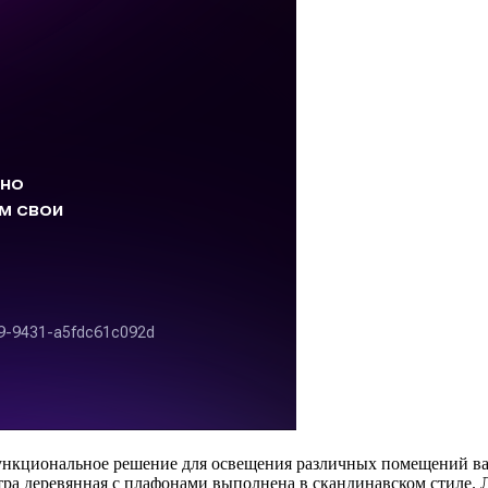
 функциональное решение для освещения различных помещений 
стра деревянная с плафонами выполнена в скандинавском стиле. 