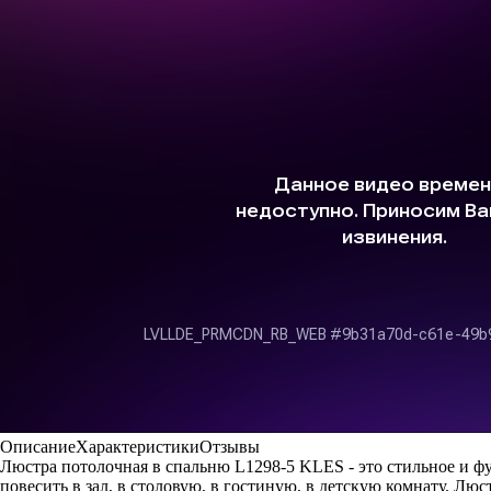
Описание
Характеристики
Отзывы
Люстра потолочная в спальню L1298-5 KLES - это стильное и
повесить в зал, в столовую, в гостиную, в детскую комнату. Лю