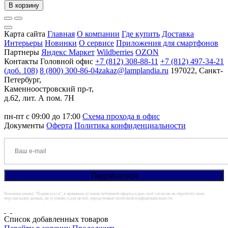
В корзину
Карта сайта
Главная
О компании
Где купить
Доставка
Интерьеры
Новинки
О сервисе
Приложения для смартфонов
Партнеры
Яндекс Маркет
Wildberries
OZON
Контакты
Головной офис
+7 (812) 308-88-11
+7 (812) 497-34-21
(доб. 108)
8 (800) 300-86-04
zakaz@lamplandia.ru
197022, Санкт-
Петербург,
Каменноостровский пр-т,
д.62, лит. А пом. 7Н
пн-пт с 09:00 до 17:00
Схема прохода в офис
Документы
Оферта
Политика конфиденциальности
Нажимая кнопку "Подписаться", я принимаю условия публичной оферты и даю своё согласие на обработку моих
персональных данных, на условиях и для целей, определенных политикой конфиденциальности.
Список добавленных товаров