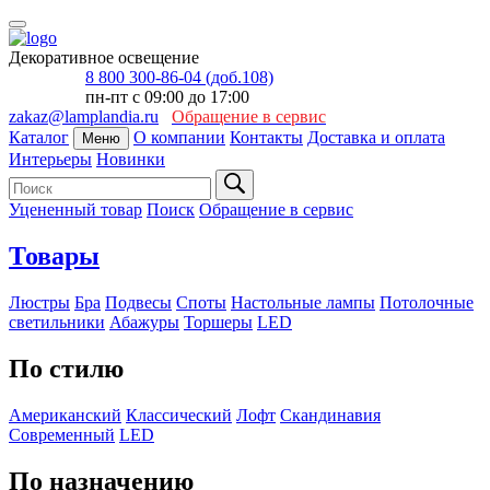
Декоративное освещение
8 800 300-86-04 (доб.108)
пн-пт с 09:00 до 17:00
zakaz@lamplandia.ru
Обращение в сервис
Каталог
О компании
Контакты
Доставка и оплата
Меню
Интерьеры
Новинки
Уцененный товар
Поиск
Обращение в сервис
Товары
Люстры
Бра
Подвесы
Споты
Настольные лампы
Потолочные
светильники
Абажуры
Торшеры
LED
По стилю
Американский
Классический
Лофт
Скандинавия
Современный
LED
По назначению