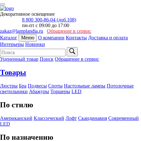
Декоративное освещение
8 800 300-86-04 (доб.108)
пн-пт с 09:00 до 17:00
zakaz@lamplandia.ru
Обращение в сервис
Каталог
Меню
О компании
Контакты
Доставка и оплата
Интерьеры
Новинки
Уцененный товар
Поиск
Обращение в сервис
Товары
Люстры
Бра
Подвесы
Споты
Настольные лампы
Потолочные
светильники
Абажуры
Торшеры
LED
По стилю
Американский
Классический
Лофт
Скандинавия
Современный
LED
По назначению