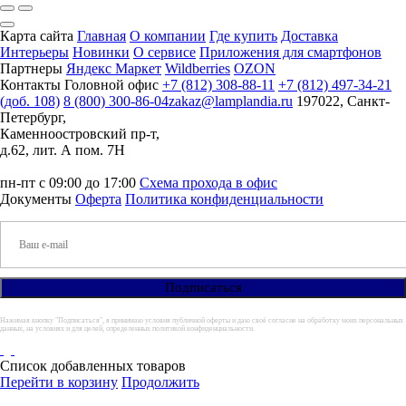
Карта сайта
Главная
О компании
Где купить
Доставка
Интерьеры
Новинки
О сервисе
Приложения для смартфонов
Партнеры
Яндекс Маркет
Wildberries
OZON
Контакты
Головной офис
+7 (812) 308-88-11
+7 (812) 497-34-21
(доб. 108)
8 (800) 300-86-04
zakaz@lamplandia.ru
197022, Санкт-
Петербург,
Каменноостровский пр-т,
д.62, лит. А пом. 7Н
пн-пт с 09:00 до 17:00
Схема прохода в офис
Документы
Оферта
Политика конфиденциальности
Нажимая кнопку "Подписаться", я принимаю условия публичной оферты и даю своё согласие на обработку моих персональных
данных, на условиях и для целей, определенных политикой конфиденциальности.
Список добавленных товаров
Перейти в корзину
Продолжить