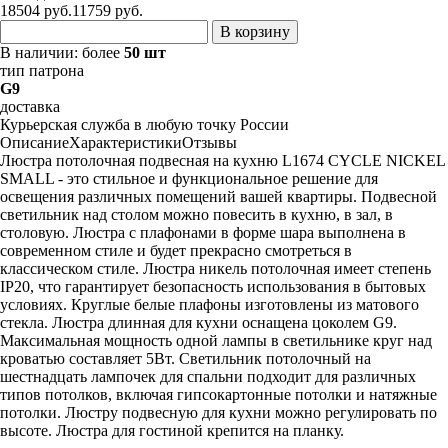
18504 руб.
11759
руб.
В корзину
В наличии:
более
50 шт
тип патрона
G9
доставка
Курьерская служба в любую точку России
Описание
Характеристики
Отзывы
Люстра потолочная подвесная на кухню L1674 CYCLE NICKEL
SMALL - это стильное и функциональное решение для
освещения различных помещений вашей квартиры. Подвесной
светильник над столом можно повесить в кухню, в зал, в
столовую. Люстра с плафонами в форме шара выполнена в
современном стиле и будет прекрасно смотреться в
классическом стиле. Люстра никель потолочная имеет степень
IP20, что гарантирует безопасность использования в бытовых
условиях. Круглые белые плафоны изготовлены из матового
стекла. Люстра длинная для кухни оснащена цоколем G9.
Максимальная мощность одной лампы в светильнике круг над
кроватью составляет 5Вт. Светильник потолочный на
шестнадцать лампочек для спальни подходит для различных
типов потолков, включая гипсокартонные потолки и натяжные
потолки. Люстру подвесную для кухни можно регулировать по
высоте. Люстра для гостиной крепится на планку.